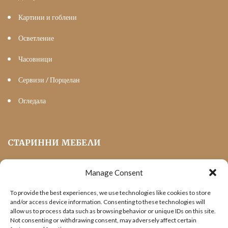
Картини и гоблени
Осветление
Часовници
Сервизи / Порцелан
Огледала
СТАРИННИ МЕБЕЛИ
Manage Consent
Мека Мебел
To provide the best experiences, we use technologies like cookies to store
Трапезни маси и столове
and/or access device information. Consenting to these technologies will
allow us to process data such as browsing behavior or unique IDs on this site.
Шкафове и витрини
Not consenting or withdrawing consent, may adversely affect certain