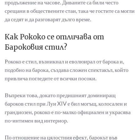
продължение на часове. Диваните са били често
срещани в обществените стаи, така че гостите са могли
да седят и да разговарят дълго време.
Как Рококо се отличава от
Бароковия стил?
Рококо е стил, възникнал и еволюирал от барока и,
подобно на барока, създава сложен спектакъл, който
привлича погледите от всички посоки.
Въпреки това, докато предишният доминиращ
бароков стил при Луи XIV е бил могъщ, колосален и
грандиозен, рококо е по-малко официален и украсява
по-интимен вид интериор.
По отношение на цялостния ефект, барокът във