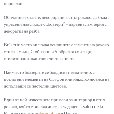
порцелан.
Обичайно е стаите, декорирани в стил рококо, да бъдат
украсени навсякъде с „боазери“ – дървена ламперия с
декоративна резба.
Boiserie често включва основните елементи на рококо
стила – миди, C-образни и S-образни свитъци,
стилизирани акантови листа и цветя.
Най-често боазерите се боядисват тематично, с
позлатени елементи на бял фон или няколко нюанса на
допълващи се пастелни цветове.
Един от най-известните примери за интериор в стил
рококо, който е оцелял днес, е създаден в Salon de la
Princesse в хотел
de Soubise
в Париж.