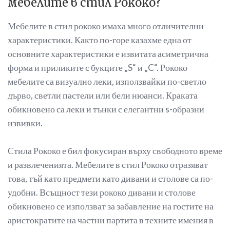
мебелите в стил Рококо?
Мебелите в стил рококо имаха много отличителни
характеристики. Както по-горе казахме една от
основните характеристики е извитата асиметрична
форма и приликите с букците „S“ и „C“. Рококо
мебелите са визуално леки, използвайки по-светло
дърво, светли пастели или бели нюанси. Краката
обикновено са леки и тънки с елегантни s-образни
извивки.
Стила Рококо е бил фокусиран върху свободното време
и развлеченията. Мебелите в стил Рококо отразяват
това, тъй като предмети като дивани и столове са по-
удобни. Всъщност тези рококо дивани и столове
обикновено се използват за забавление на гостите на
аристократите на частни партита в техните имения в