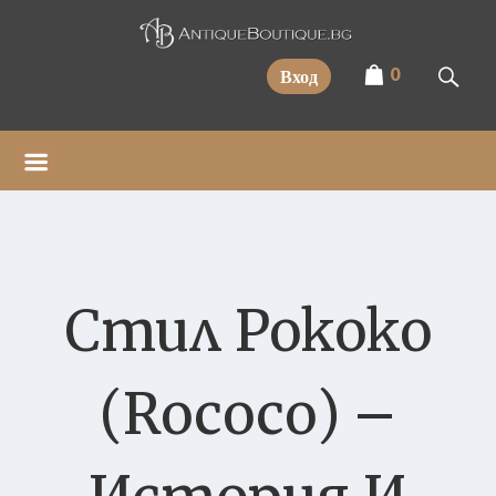
Прескочи
0
Вход
Стил Рококо
(Rococo) –