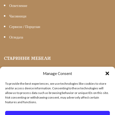
Осветление
Часовници
Сервизи / Порцелан
Огледала
СТАРИННИ МЕБЕЛИ
Manage Consent
Мека Мебел
To provide the best experiences, we use technologies like cookies to store
Трапезни маси и столове
and/or access device information. Consenting to these technologies will
allow us to process data such as browsing behavior or unique IDs on this site.
Шкафове и витрини
Not consenting or withdrawing consent, may adversely affect certain
features and functions.
Холни маси