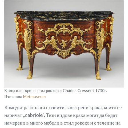
Комод или скрин в стил рококо от Charles Cressent 1730г.
Източник:
Metmuseum
Комодът разполага с извити, заострени крака, които се
наричат „cabriole“. Тези видове крака могат да бъдат
намерени в много мебели в стил рококо и с течение на