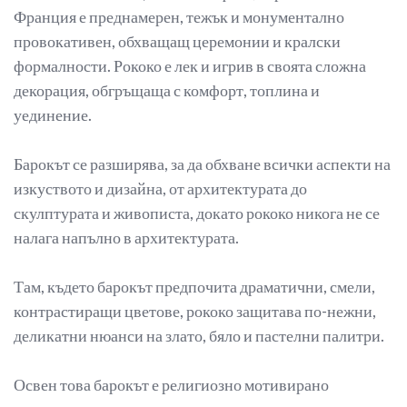
Франция е преднамерен, тежък и монументално
провокативен, обхващащ церемонии и кралски
формалности. Рококо е лек и игрив в своята сложна
декорация, обгръщаща с комфорт, топлина и
уединение.
Барокът се разширява, за да обхване всички аспекти на
изкуството и дизайна, от архитектурата до
скулптурата и живописта, докато рококо никога не се
налага напълно в архитектурата.
Там, където барокът предпочита драматични, смели,
контрастиращи цветове, рококо защитава по-нежни,
деликатни нюанси на злато, бяло и пастелни палитри.
Освен това барокът е религиозно мотивирано