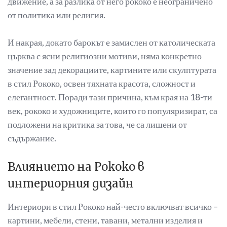
движение, а за разлика от него рококо е неограничено
от политика или религия.
И накрая, докато барокът е замислен от католическата
църква с ясни религиозни мотиви, няма конкретно
значение зад декорациите, картините или скулптурата
в стил Рококо, освен тяхната красота, сложност и
елегантност. Поради тази причина, към края на 18-ти
век, рококо и художниците, които го популяризират, са
подложени на критика за това, че са лишени от
съдържание.
Влиянието на Рококо в
интериорния дизайн
Интериори в стил Рококо най-често включват всичко –
картини, мебели, стени, тавани, метални изделия и