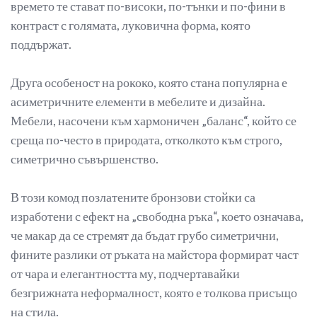
времето те стават по-високи, по-тънки и по-фини в
контраст с голямата, луковична форма, която
поддържат.
Друга особеност на рококо, която стана популярна е
асиметричните елементи в мебелите и дизайна.
Мебели, насочени към хармоничен „баланс“, който се
среща по-често в природата, отколкото към строго,
симетрично съвършенство.
В този комод позлатените бронзови стойки са
изработени с ефект на „свободна ръка“, което означава,
че макар да се стремят да бъдат грубо симетрични,
фините разлики от ръката на майстора формират част
от чара и елегантността му, подчертавайки
безгрижната неформалност, която е толкова присъщо
на стила.