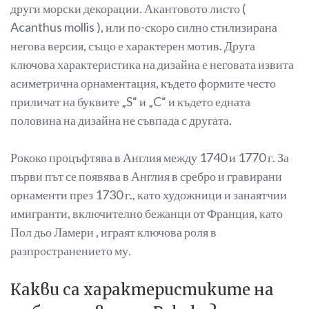
други морски декорации. Акантовото листо (
Acanthus mollis ), или по-скоро силно стилизирана
негова версия, също е характерен мотив. Друга
ключова характеристика на дизайна е неговата извита
асиметрична орнаментация, където формите често
приличат на буквите „S“ и „C“ и където едната
половина на дизайна не съвпада с другата.
Рококо процъфтява в Англия между 1740 и 1770 г. За
първи път се появява в Англия в сребро и гравирани
орнаменти през 1730 г., като художници и занаятчии
имигранти, включително бежанци от Франция, като
Пол дьо Ламери , играят ключова роля в
разпространението му.
Какви са характеристиките на