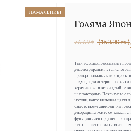
НАМАЛЕНИЕ!
Голяма Япон
Original
Текущата
76.69
€
(150.00 лв.)
price
цена
was:
е:
76.69 €
50.00 €
Тази голяма японска ваза е прои
(150.00
(97.79
демонстрирайки изтънченото яп
лв.).
лв.).
пропорционална, като е проекти
подходящ за интериори с класиче
керамика, като всеки детайл е 
и неповторима. Покритието е гл
мотиви, които включват цветя и
същото време хармонични тонове
декорацията, които се нанасят с 
функционален предмет, но и про
изтънченост и стил на всяко по
традиция за подреждане на цветя 