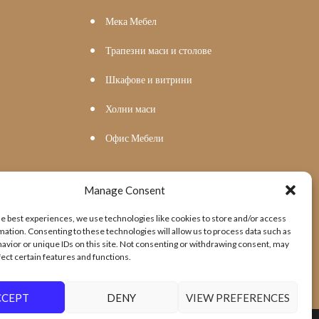
Мека Мебел
Трапезни маси и столове
Шкафове и витрини
Холни маси
Офис Мебели
Manage Consent
he best experiences, we use technologies like cookies to store and/or access
mation. Consenting to these technologies will allow us to process data such as
avior or unique IDs on this site. Not consenting or withdrawing consent, may
fect certain features and functions.
CCEPT
DENY
VIEW PREFERENCES