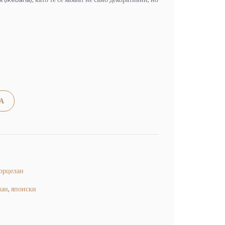
Alternative:
А
орцелан
лан
,
японски