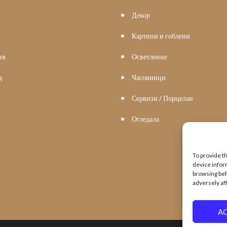
Декор
Картини и гоблени
ия
Осветление
д
Часовници
Сервизи / Порцелан
Огледала
To provide t
device infor
browsing beh
adversely af
A