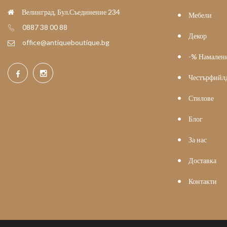
Велинград, Бул.Съединение 234
Мебели
0887 38 00 88
Декор
office@antiqueboutique.bg
-% Намален
Честърфийл
Стилове
Блог
За нас
Доставка
Контакти