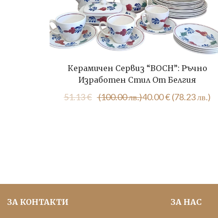
Керамичен Сервиз “BOCH”: Ръчно
Изработен Стил От Белгия
Original
Текущата
51.13
€
(100.00 лв.)
40.00
€
(78.23 лв.)
price
цена
was:
е:
51.13 €
40.00 €
(100.00
(78.23
лв.).
лв.).
ЗА КОНТАКТИ
ЗА НАС