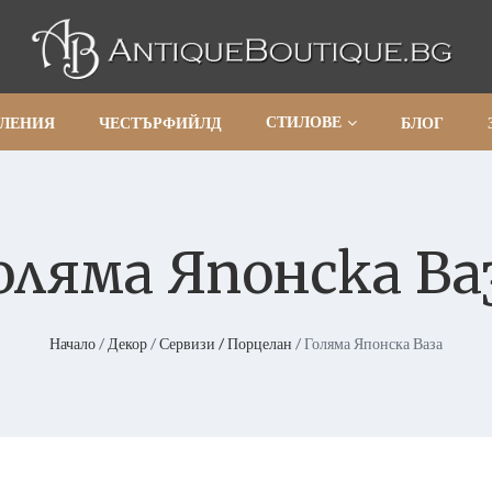
СТИЛОВЕ
АЛЕНИЯ
ЧЕСТЪРФИЙЛД
БЛОГ
оляма Японска Ва
Начало
/
Декор
/
Сервизи / Порцелан
/ Голяма Японска Ваза