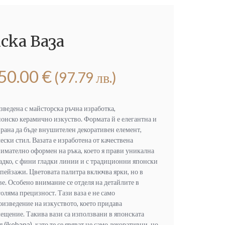
ска Ваза
50.00
€
(97.79 лв.)
зведена с майсторска ръчна изработка,
онско керамично изкуство. Формата й е елегантна и
рана да бъде внушителен декоративен елемент,
ски стил. Вазата е изработена от качествена
внимателно оформен на ръка, което я прави уникална
адко, с фини гладки линии и с традиционни японски
 пейзажи. Цветовата палитра включва ярки, но в
. Особено внимание се отделя на детайлите в
голяма прецизност. Тази ваза е не само
изведение на изкуството, което придава
мещение. Такива вази са използвани в японската
(ikebana), като те се явяват не само декоративни, но