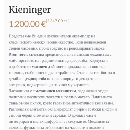
Kieninger
(2,347.00 лв.)
1,200.00
€
Представяме Ви един изключителен екземпляр на
класическото немско часовникарство. Този великолепен
стенен часовник, производство на реномираната марка
Kieninger
, съчетава прецизността на немския механизъм с
майсторството на традиционната дърворезба.
Корпусът е
изработен от
масивен дъб
, което придава на часовника
топлина, стабилност и дълготрайност.
Отличава се с богата и
детайлна
дърворезба
по целия корпус и декоративен
завършек, подчертаващ античния му характер.
Часовникът е с
механичен механизъм
, задвижван от две
полирани месингови тежести и голямо махало. Навиването
става ръчно с ключ, което гарантира автентично изживяване.
Разполага с елегантен бял циферблат с черни арабски цифри и
стилни черни стоманени стрелки. В долната част е
интегриран и малък циферблат за секундите.
Механизмът
включва функция за отброяване на часовете и половин