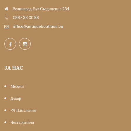
Велинград, Бул.Съединение 234
0887 38 00 88
office@antiqueboutique.bg
ЗА НАС
Мебели
Декор
-% Намаления
Честърфийлд