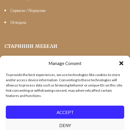
Сервизи / Порцелан
Огледала
СТАРИННИ МЕБЕЛИ
Manage Consent
Мека Мебел
To provide the best experiences, we use technologies like cookies to store
Трапезни маси и столове
and/or access device information. Consenting to these technologies will
allow us to process data such as browsing behavior or unique IDs on this site.
Шкафове и витрини
Not consenting or withdrawing consent, may adversely affect certain
features and functions.
Холни маси
Офис Мебели
ACCEPT
DENY