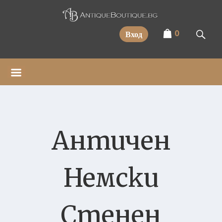
Прескочи
0
Вход
Античен
Немски
Стенен