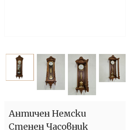
Античен Немски
Стенен Часовник