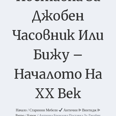
Джобен
Часовник Или
Бижу –
Началото На
ХХ Век
Начало
/
Старинни Мебели
Антични ᐉ Винтидж ᐉ
Ретро
/
Барок
/ Антична Бронзова Поставка За Джобен