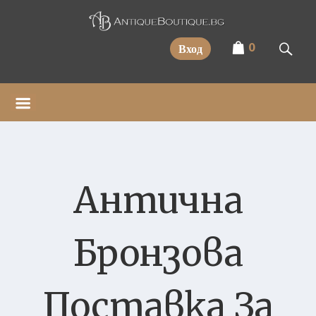
Прескочи
0
Вход
Антична
Бронзова
Поставка За