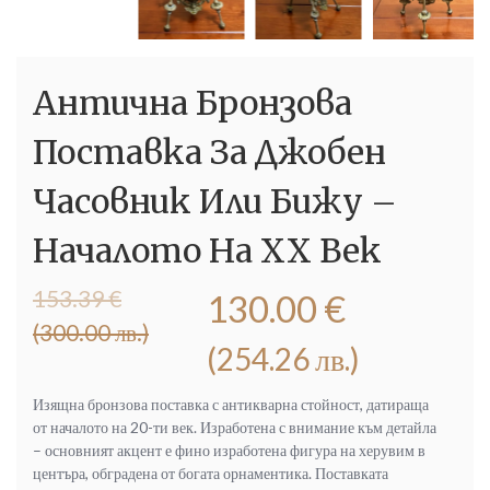
Антична Бронзова
Поставка За Джобен
Часовник Или Бижу –
Началото На ХХ Век
Original
Текущата
153.39
€
130.00
€
price
цена
(300.00 лв.)
was:
е:
(254.26 лв.)
153.39 €
130.00 €
(300.00
(254.26
Изящна бронзова поставка с антикварна стойност, датираща
лв.).
лв.).
от началото на 20-ти век. Изработена с внимание към детайла
– основният акцент е фино изработена фигура на херувим в
центъра, обградена от богата орнаментика. Поставката