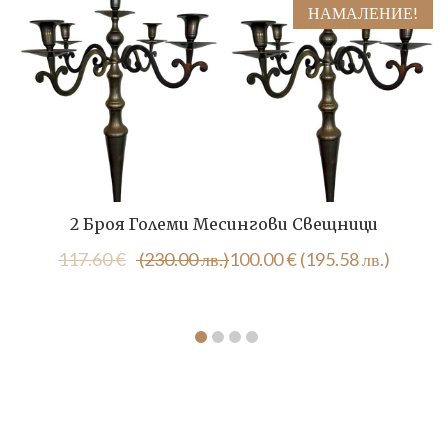
НАМАЛЕНИЕ!
2 Броя Големи Месингови Свещници
Original
Текущата
117.60
€
(230.00 лв.)
100.00
€
(195.58 лв.)
price
цена
was:
е:
117.60 €
100.00 €
(230.00
(195.58
лв.).
лв.).