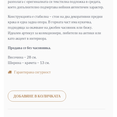
разполага с оригиналната си текстилна подложка в средата,
което допълнително подчертава нейния автентичен характер.
Конструкцията е стабилна – стои на два декоративни предни
крака и една задна опора. В горната част има кукичка,
подходяща за окачване на джобен часовник или бижу.
Идеален артикул за колекционери, любители на антики или
като акцент в интериора.
Продава се без часовника.
Височина – 28 см.
Ширина – крачета – 13 см.
Гарантирана сигурност
Alternative:
ДОБАВЯНЕ В КОЛИЧКАТА