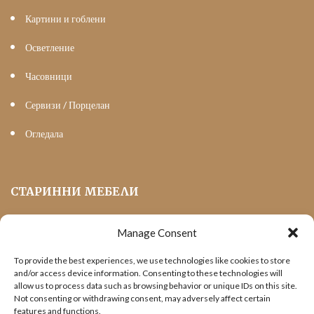
Картини и гоблени
Осветление
Часовници
Сервизи / Порцелан
Огледала
СТАРИННИ МЕБЕЛИ
Manage Consent
Мека Мебел
To provide the best experiences, we use technologies like cookies to store
Трапезни маси и столове
and/or access device information. Consenting to these technologies will
allow us to process data such as browsing behavior or unique IDs on this site.
Шкафове и витрини
Not consenting or withdrawing consent, may adversely affect certain
features and functions.