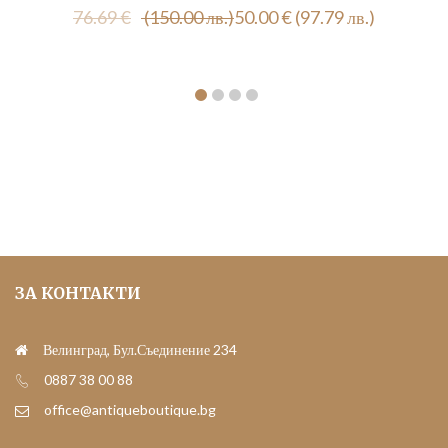
Original
Текущата
76.69
€
(150.00 лв.)
50.00
€
(97.79 лв.)
price
цена
was:
е:
76.69 €
50.00 €
(150.00
(97.79
лв.).
лв.).
ЗА КОНТАКТИ
Велинград, Бул.Съединение 234
0887 38 00 88
office@antiqueboutique.bg