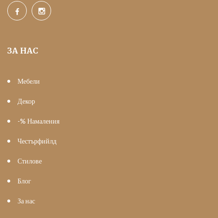
ЗА НАС
Мебели
Декор
-% Намаления
Честърфийлд
Стилове
Блог
За нас