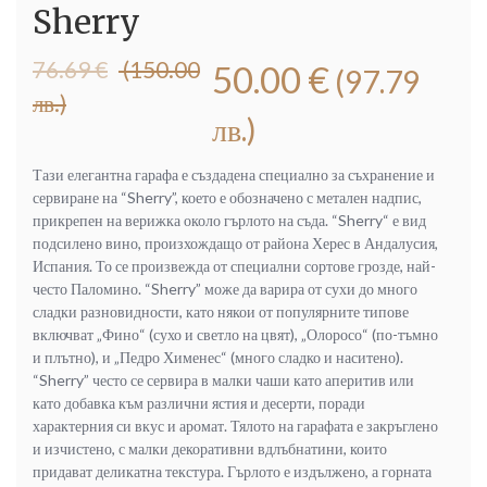
Sherry
Original
Текущата
76.69
€
(150.00
50.00
€
(97.79
price
цена
лв.)
was:
е:
лв.)
76.69 €
50.00 €
(150.00
(97.79
Тази елегантна гарафа е създадена специално за съхранение и
лв.).
лв.).
сервиране на “Sherry”, което е обозначено с метален надпис,
прикрепен на верижка около гърлото на съда. “Sherry“ е вид
подсилено вино, произхождащо от района Херес в Андалусия,
Испания. То се произвежда от специални сортове грозде, най-
често Паломино. “Sherry” може да варира от сухи до много
сладки разновидности, като някои от популярните типове
включват „Фино“ (сухо и светло на цвят), „Олоросо“ (по-тъмно
и плътно), и „Педро Хименес“ (много сладко и наситено).
“Sherry” често се сервира в малки чаши като аперитив или
като добавка към различни ястия и десерти, поради
характерния си вкус и аромат. Тялото на гарафата е закръглено
и изчистено, с малки декоративни вдлъбнатини, които
придават деликатна текстура. Гърлото е издължено, а горната