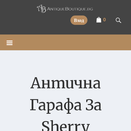
Прескочи
0
Вход
Антична
Гарафа За
Sherry