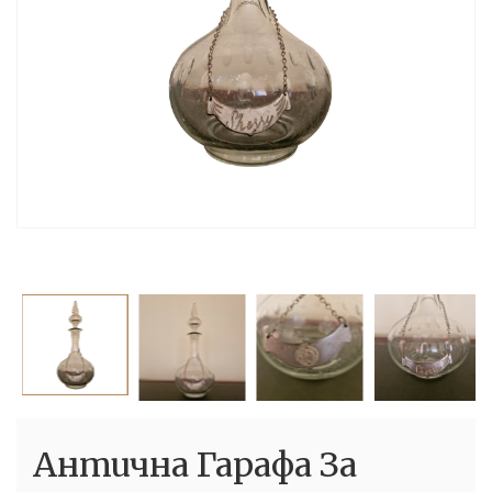
Антична Гарафа За