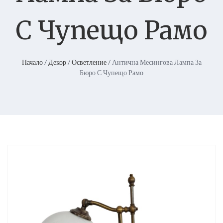
С Чупещо Рамо
Начало
/
Декор
/
Осветление
/ Антична Месингова Лампа За
Бюро С Чупещо Рамо