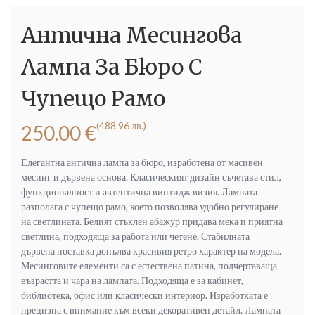
Антична Месингова
Лампа За Бюро С
Чупещо Рамо
(488.96 лв.)
250.00
€
Елегантна антична лампа за бюро, изработена от масивен
месинг и дървена основа. Класическият дизайн съчетава стил,
функционалност и автентична винтидж визия. Лампата
разполага с чупещо рамо, което позволява удобно регулиране
на светлината. Белият стъклен абажур придава мека и приятна
светлина, подходяща за работа или четене. Стабилната
дървена поставка допълва красивия ретро характер на модела.
Месинговите елементи са с естествена патина, подчертаваща
възрастта и чара на лампата. Подходяща е за кабинет,
библиотека, офис или класически интериор. Изработката е
прецизна с внимание към всеки декоративен детайл. Лампата