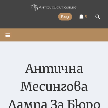
Прескочи
0
Вход
Антична
Месингова
Лампа За Бюро