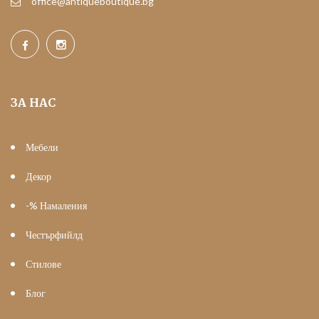
office@antiqueboutique.bg
ЗА НАС
Мебели
Декор
-% Намаления
Честърфийлд
Стилове
Блог