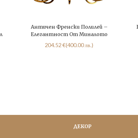
Античен Френски Полилей –
л
Елегантност От Миналото
204.52
€
(400.00 лв.)
ДЕКОР