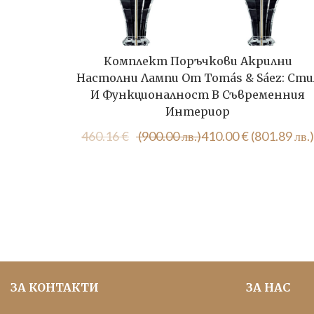
Комплект Поръчкови Акрилни
Настолни Лампи От Tomás & Sáez: Сти
И Функционалност В Съвременния
Интериор
Original
Текущата
460.16
€
(900.00 лв.)
410.00
€
(801.89 лв.)
price
цена
was:
е:
460.16 €
410.00 €
(900.00
(801.89
лв.).
лв.).
ЗА КОНТАКТИ
ЗА НАС