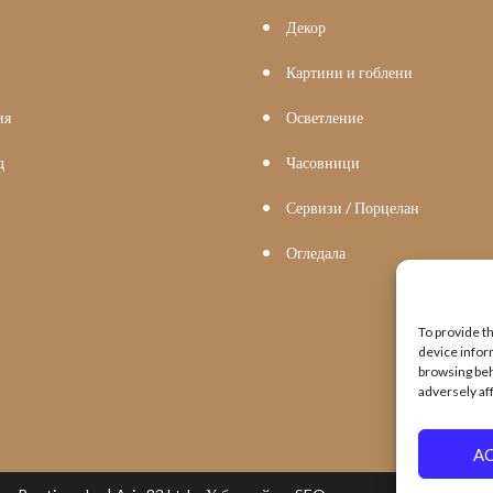
Декор
Картини и гоблени
ия
Осветление
д
Часовници
Сервизи / Порцелан
Огледала
To provide t
device infor
browsing beh
adversely af
A