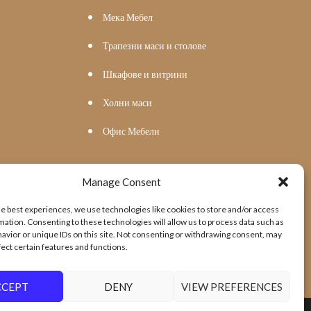
Мека Мебел
Трапезни маси и столове
Шкафове и витрини
Холни маси
Офис Мебели
Manage Consent
he best experiences, we use technologies like cookies to store and/or access
mation. Consenting to these technologies will allow us to process data such as
avior or unique IDs on this site. Not consenting or withdrawing consent, may
fect certain features and functions.
CCEPT
DENY
VIEW PREFERENCES