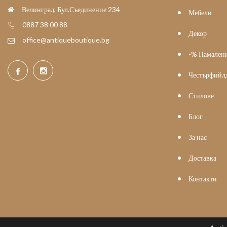
Велинград, Бул.Съединение 234
Мебели
0887 38 00 88
Декор
office@antiqueboutique.bg
-% Намален
Честърфийл
Стилове
Блог
За нас
Доставка
Контакти