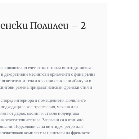
нски Полилеи – 2
 изключително елегантна и топла винтидж визия.
о и декоративни месингови орнаменти с фина ръчна
т осветителни тела и красиви стъклени абажури в
сингови рамена придават изискан френски стил и
а според интериора и помещението. Полилеите
 подходяща за хол, трапезария, механа или
ята от дърво, месинг и стъкло подчертава
а осветителните тела. Запазени са в отлично
онални. Подходящи са за винтидж, ретро или
впечатляващ комплект за ценители на френското