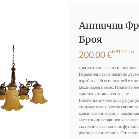
Антични Фре
Броя
(391.17 лв.)
200.00
€
Два антични френски полилея с
Изработени са от масивно дърв
изработка. Всеки полилей е с пе
кехлибарен нюанс. Извитите ме
аристократично излъчване.
Височината може да се регулир
създават мека и уютна светлина,
класически интериор. Комбинаци
автентичния старинен характер н
състояние и са напълно функци
рустикален интериор. Стилен и 