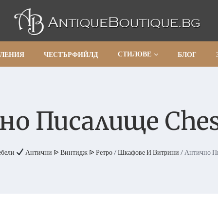
СТИЛОВЕ
АЛЕНИЯ
ЧЕСТЪРФИЙЛД
БЛОГ
о Писалище Chest
ебели
Антични ᐉ Винтидж ᐉ Ретро
/
Шкафове И Витрини
/ Антично П