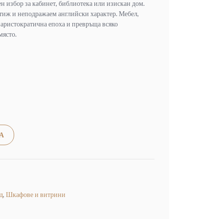
н избор за кабинет, библиотека или изискан дом.
тиж и неподражаем английски характер. Мебел,
а аристократична епоха и превръща всяко
място.
Alternative:
А
д
,
Шкафове и витрини