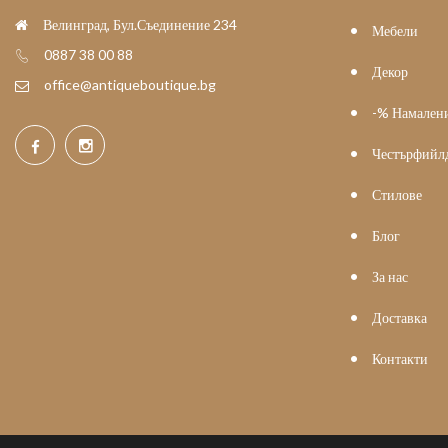
Велинград, Бул.Съединение 234
Мебели
0887 38 00 88
Декор
office@antiqueboutique.bg
-% Намален
Честърфийл
Стилове
Блог
За нас
Доставка
Контакти