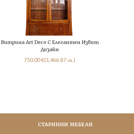
Витрина Art Deco С Елегантен Извит
Дизайн
Дизайн
750.00
€
(1,466.87 лв.)
255.65
СТАРИННИ МЕБЕЛИ