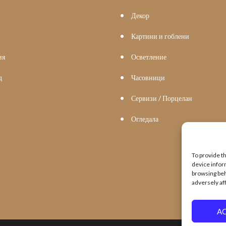
Декор
Картини и гоблени
ия
Осветление
д
Часовници
Сервизи / Порцелан
Огледала
To provide t
device infor
browsing beh
adversely af
A