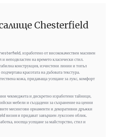
алище Chesterfield
esterfield, изработено от висококачествен масивен
л и неподвластен на времето класически стил.
стабилна конструкция, изчистени линии и топъл
о подчертава красотата на дъбовата текстура.
стествена кожа, придаваща усещане за лукс, комфорт
чни чекмеджета и дискретно изработени тайници,
лийски мебели и създадени за съхранение на ценни
ивите месингови орнаменти и декоративни дръжки
eld визия и придават завършен луксозен облик.
аботка, носеща усещане за майсторство, стил и