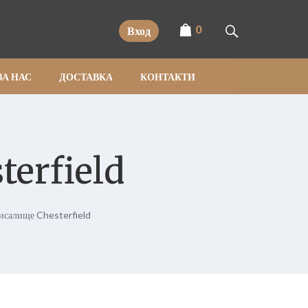
0
Вход
ЗА НАС
ДОСТАВКА
КОНТАКТИ
erfield
исалище Chesterfield