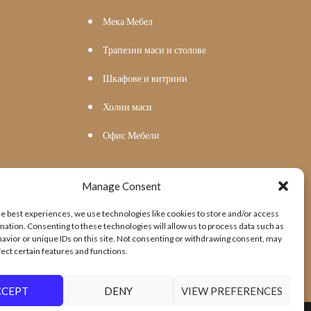
Мека Мебел
Трапезни маси и столове
Шкафове и витрини
Холни маси
Офис Мебели
Manage Consent
he best experiences, we use technologies like cookies to store and/or access
mation. Consenting to these technologies will allow us to process data such as
avior or unique IDs on this site. Not consenting or withdrawing consent, may
fect certain features and functions.
CCEPT
DENY
VIEW PREFERENCES