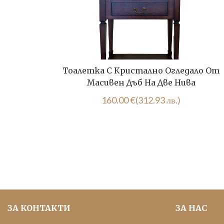
Тоалетка С Кристално Огледало От
Масивен Дъб На Две Нива
160.00
€
(312.93 лв.)
ЗА КОНТАКТИ
ЗА НАС