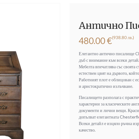
Антично Пис
(938.80 лв.)
480.00
€
Елегантно антично писалище Ch
дъб с внимание към всеки детай
Мебелта впечатлява със своята 
естествен цвят на дървото, койт
Работният плот е облицован с е
и аристократично излъчване.
Писалището разполага с практи
характерни за класическите анг
документи и лични вещи. Крас
допълват елегантната Chesterfi
Всеки детайл е изцяло ръчна изр
качество.