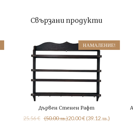
Свързани продукти
НАМАЛЕНИЕ!
Дървен Стенен Рафт
А
Original
Текущата
25.56
€
(50.00 лв.)
20.00
€
(39.12 лв.)
price
цена