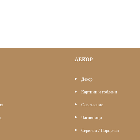
was:
е:
25.56 €
20.00 €
(50.00
(39.12
лв.).
лв.).
ДЕКОР
Декор
Картини и гоблени
ия
Осветление
д
Часовници
Сервизи / Порцелан