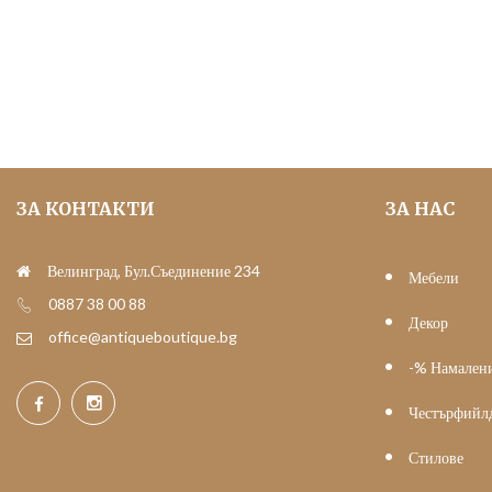
was:
е:
51.13 €
40.00 €
(100.00
(78.23
лв.).
лв.).
ЗА КОНТАКТИ
ЗА НАС
Велинград, Бул.Съединение 234
Мебели
0887 38 00 88
Декор
office@antiqueboutique.bg
-% Намален
Честърфийл
Стилове