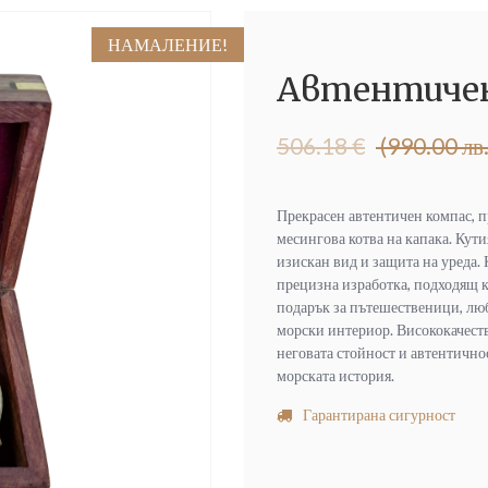
НАМАЛЕНИЕ!
Автентичен
Original
Текущата
506.18
€
(990.00 лв.
price
цена
was:
е:
506.18 €
400.00 €
Прекрасен автентичен компас, п
(990.00
(782.33
месингова котва на капака. Кути
лв.).
лв.).
изискан вид и защита на уреда.
прецизна изработка, подходящ ка
подарък за пътешественици, люб
морски интериор. Висококачеств
неговата стойност и автентично
морската история.
Гарантирана сигурност