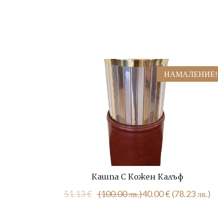
НАМАЛЕНИЕ!
Кашпа С Кожен Калъф
Original
Текущата
51.13
€
(100.00 лв.)
40.00
€
(78.23 лв.)
price
цена