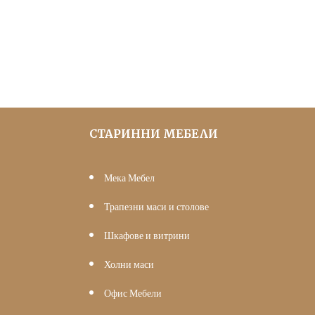
was:
е:
306.78 €
200.00 €
(600.00
(391.17
лв.).
лв.).
СТАРИННИ МЕБЕЛИ
Мека Мебел
Трапезни маси и столове
Шкафове и витрини
Холни маси
Офис Мебели