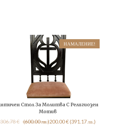
НАМАЛЕНИЕ!
нтичен Стол За Молитва С Религиозен
Фигурк
Мотив
Original
Текущата
306.78
€
(600.00 лв.)
200.00
€
(391.17 лв.)
price
цена