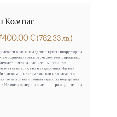
 Компас
)
400.00
€
(782.33 лв.)
редставен в елегантна дървена кутия с инкрустирана
ята е облицована отвътре с червен велур, придаващ
 Компасът съчетава класически морски стил и
кто за навигация, така и за декорация. Идеален
ители на морската тематика или като елемент в
ените материали и ръчната изработка подчертават
ст. Истинска находка за колекционери и ценители на