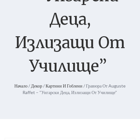
Деца,
Излизащи От
Училище”
Начало
/
Декор
/
Картини И Гоблени
/ Гравюра От Auguste
Raffet – “Унгарски Деца, Излизащи От Училище”