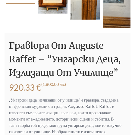
Гравюра От Auguste
Raffet – “Унгарски Деца,
Излизащи От Училище”
(1,800.00 лв.)
920.33
€
„Унгарски деца, излизащи от училище“ е гравюра, създадена
от френския художник и график Auguste Raffet. Raffet е
известен със своите изящни гравюри, които пресъздават
моменти от ежедневието, исторически сцени и събития. В
тази творба той представя група унгарски деца, които току-що
са излезли от училище. Изображението е изпълнено с