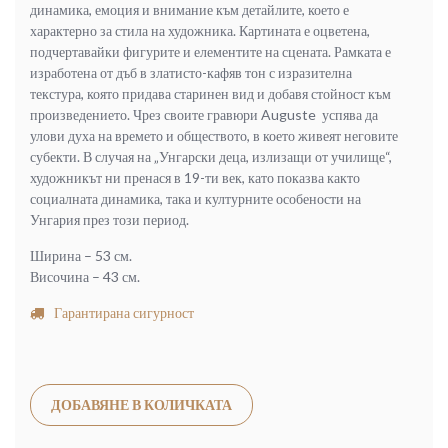
динамика, емоция и внимание към детайлите, което е
характерно за стила на художника. Картината е оцветена,
подчертавайки фигурите и елементите на сцената. Рамката е
изработена от дъб в златисто-кафяв тон с изразителна
текстура, която придава старинен вид и добавя стойност към
произведението. Чрез своите гравюри Auguste успява да
улови духа на времето и обществото, в което живеят неговите
субекти. В случая на „Унгарски деца, излизащи от училище“,
художникът ни пренася в 19-ти век, като показва както
социалната динамика, така и културните особености на
Унгария през този период.
Ширина – 53 см.
Височина – 43 см.
Гарантирана сигурност
Alternative:
ДОБАВЯНЕ В КОЛИЧКАТА