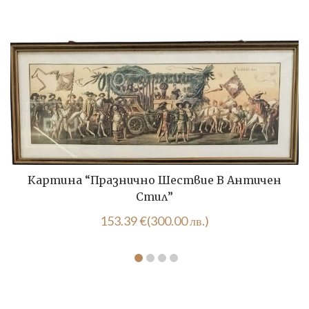
Картина “Празнично Шествие В Античен
Стил”
153.39
€
(300.00 лв.)