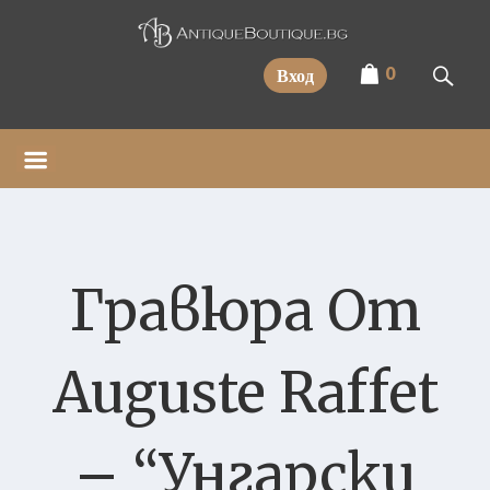
Прескочи
0
Вход
Гравюра От
Auguste Raffet
– “Унгарски