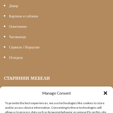
Декор
Картини и гоблени
Осветление
Часовници
Сервизи / Порцелан
Огледала
СТАРИННИ МЕБЕЛИ
Manage Consent
Мека Мебел
To provide the best experiences, we use technologies like cookies to store
Трапезни маси и столове
and/or access device information. Consenting to these technologies will
allow us to process data such as browsing behavior or unique IDs on this site.