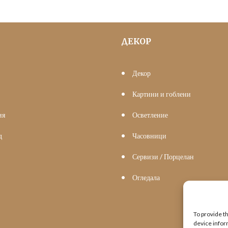
ДЕКОР
Декор
Картини и гоблени
ия
Осветление
д
Часовници
Сервизи / Порцелан
Огледала
To provide t
device infor