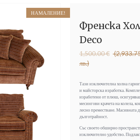
НАМАЛЕНИЕ!
Френска Хол
Deco
Original
Текущата
1,500.00
€
(2,933.7
price
цена
лв.)
was:
е:
1,500.00 €
1,300.00 €
(2,933.75
(2,542.58
Тази изключителна холна гарнит
лв.).
лв.).
и майсторска изработка. Компле
изработени от плюш, осигуряващ
месингови крачета на колела, ко
лесно преместване. Масивната д
дълготрайност.
Със своето обширно пространст
изключително удобство. Подлакъ