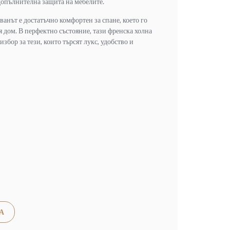
 допълнителна защита на мебелите.
иванът е достатъчно комфортен за спане, което го
 дом. В перфектно състояние, тази френска холна
збор за тези, които търсят лукс, удобство и
Alternative:
А