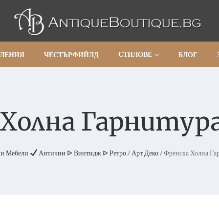
СТИЛОВЕ
АЛЕНИЯ
ЧЕСТЪРФИЙЛД
БЛОГ
Холна Гарнитура
ни Мебели
Антични ᐉ Винтидж ᐉ Ретро
/
Арт Деко
/ Френска Холна Га