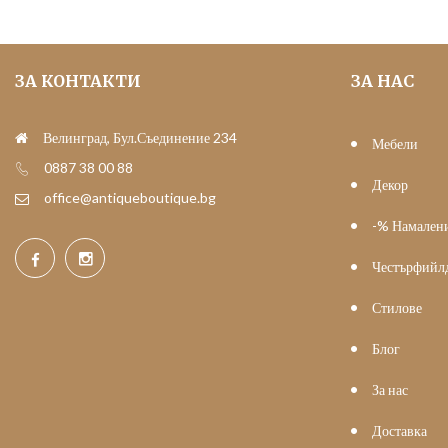
ЗА КОНТАКТИ
ЗА НАС
Велинград, Бул.Съединение 234
Мебели
0887 38 00 88
Декор
office@antiqueboutique.bg
-% Намален
Честърфийл
Стилове
Блог
За нас
Доставка