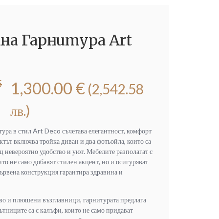
на Гарнитура Art
5
1,300.00
€
(2,542.58
лв.)
ура в стил Art Deco съчетава елегантност, комфорт
ктът включва тройка диван и два фотьойла, които са
 невероятно удобство и уют. Мебелите разполагат с
ито не само добавят стилен акцент, но и осигуряват
ървена конструкция гарантира здравина и
во и плюшени възглавници, гарнитурата предлага
тниците са с калъфи, които не само придават