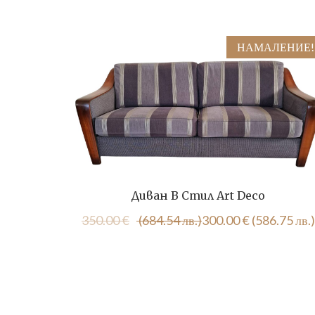
НАМАЛЕНИЕ!
Диван В Стил Art Deco
Original
Текущата
350.00
€
(684.54 лв.)
300.00
€
(586.75 лв.)
price
цена
was:
е:
350.00 €
300.00 €
(684.54
(586.75
лв.).
лв.).