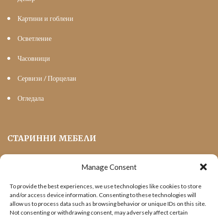
Картини и гоблени
Осветление
Часовници
Сервизи / Порцелан
Огледала
СТАРИННИ МЕБЕЛИ
Manage Consent
Мека Мебел
To provide the best experiences, we use technologies like cookies to store
Трапезни маси и столове
and/or access device information. Consenting to these technologies will
allow us to process data such as browsing behavior or unique IDs on this site.
Шкафове и витрини
Not consenting or withdrawing consent, may adversely affect certain