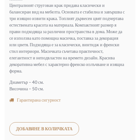
Централният стругован крак придава класически и
балансиран вид на мебелта. Основата е стабилна и завършва с
три изящно извити крака. Топлият дървесен цвят подчертава
естествената красота на материала. Компактният размер я
прави подходяща за различни пространства в дома. Може да
се използва като помощна масичка, поставка за декорация
или цветя. Подходяща е за класически, винтидж и френски
стил интериори. Масичката съчетава практичност,
елегантност и неподвластен на времето дизайн. Красива
декоративна мебел с характерно френско излъчване и изящна
форма.
Диаметър – 40 см.
Височина – 50 см.
Гарантирана сигурност
Alternative:
ДОБАВЯНЕ В КОЛИЧКАТА