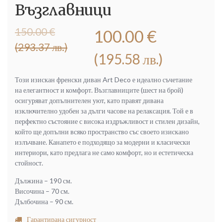
Възглавници
Original
Текущата
150.00
€
100.00
€
price
цена
(293.37 лв.)
was:
е:
(195.58 лв.)
150.00 €
100.00 €
(293.37
(195.58
Този изискан френски диван Art Deco е идеално съчетание
лв.).
лв.).
на елегантност и комфорт. Възглавниците (шест на брой)
осигуряват допълнителен уют, като правят дивана
изключително удобен за дълги часове на релаксация. Той е в
перфектно състояние с висока издръжливост и стилен дизайн,
който ще допълни всяко пространство със своето изискано
излъчване. Канапето е подходящо за модерни и класически
интериори, като предлага не само комфорт, но и естетическа
стойност.
Дължина – 190 см.
Височина – 70 см.
Дълбочина – 90 см.
Гарантирана сигурност