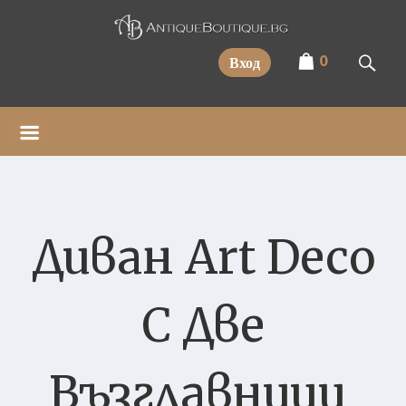
Прескочи
0
Вход
Диван Art Deco
С Две
Възглавници