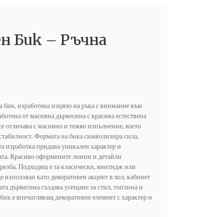
н Бик – Ръчна
 бик, изработена изцяло на ръка с внимание към
аботена от масивна дървесина с красива естествена
се отличава с масивно и тежко изпълнение, което
 стабилност. Формата на бика символизира сила,
та изработка придава уникален характер и
ата. Красиво оформените линии и детайли
резба. Подходящ е за класически, винтидж или
е използван като декоративен акцент в хол, кабинет
та дървесина създава усещане за стил, топлина и
 бик е впечатляващ декоративен елемент с характер и