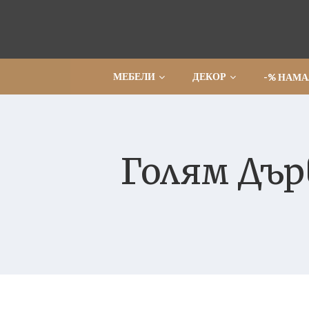
Прескочи
МЕБЕЛИ
ДЕКОР
-% НАМ
Голям Дър