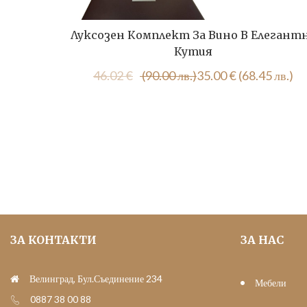
Луксозен Комплект За Вино В Елегант
Кутия
Original
Текущата
46.02
€
(90.00 лв.)
35.00
€
(68.45 лв.)
price
цена
was:
е:
46.02 €
35.00 €
(90.00
(68.45
лв.).
лв.).
ЗА КОНТАКТИ
ЗА НАС
Велинград, Бул.Съединение 234
Мебели
0887 38 00 88