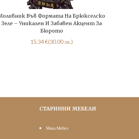
Моливник Във Формата На Брюкселско
Голям
Зеле – Уникален И Забавен Акцент За
Бюрото
92.03
15.34
€
(30.00 лв.)
СТАРИННИ МЕБЕЛИ
Мека Мебел