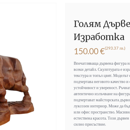
Голям Дърве
Изработка
(293.37 лв.)
150.00
€
Впечатляваща дървена фигура на
всеки детайл. Скулптурата е изр
текстура и топъл цвят. Моделът 
подчертава неговото качество и
устойчивост и увереност. Ръчна
автентично излъчване на фигур
подчертават майсторската дърво
луксозен интериор. Може да бъд
или офис пространство. Масивна
естествена красота. Този дървен
силно присъствие.