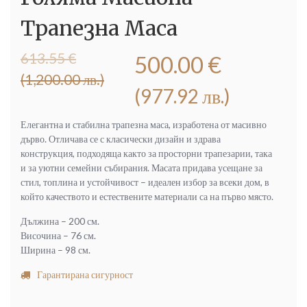
Трапезна Маса
Original
Текущата
613.55
€
500.00
€
price
цена
(1,200.00 лв.)
was:
е:
(977.92 лв.)
613.55 €
500.00 €
(1,200.00
(977.92
Елегантна и стабилна трапезна маса, изработена от масивно
лв.).
лв.).
дърво. Отличава се с класически дизайн и здрава
конструкция, подходяща както за просторни трапезарии, така
и за уютни семейни събирания. Масата придава усещане за
стил, топлина и устойчивост – идеален избор за всеки дом, в
който качеството и естествените материали са на първо място.
Дължина – 200 см.
Височина – 76 см.
Ширина – 98 см.
Гарантирана сигурност