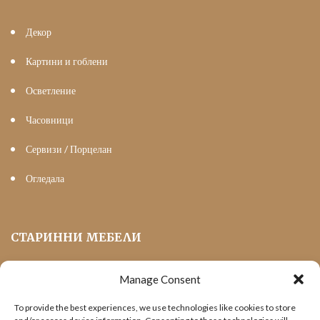
Декор
Картини и гоблени
Осветление
Часовници
Сервизи / Порцелан
Огледала
СТАРИННИ МЕБЕЛИ
Manage Consent
Мека Мебел
To provide the best experiences, we use technologies like cookies to store
Трапезни маси и столове