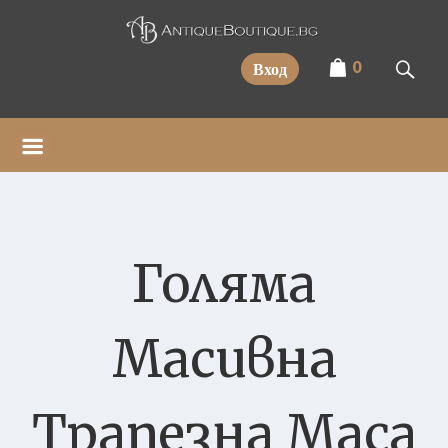
Прескочи
0
Вход
Голяма
Масивна
Трапезна Маса