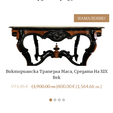
НАМАЛЕНИЕ!
Викторианска Трапезна Маса, Средата На XIX
Век
Original
Текущата
971.45
€
(1,900.00 лв.)
800.00
€
(1,564.66 лв.)
price
цена
was:
е:
971.45 €
800.00 €