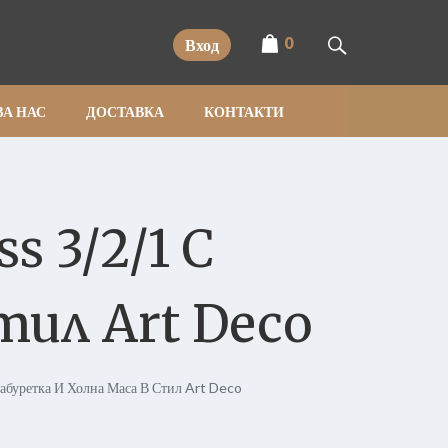
0
Вход
ЗА НАС
ДОСТАВКА
КОНТАКТИ
s 3/2/1 С
тил Art Deco
Табуретка И Холна Маса В Стил Art Deco