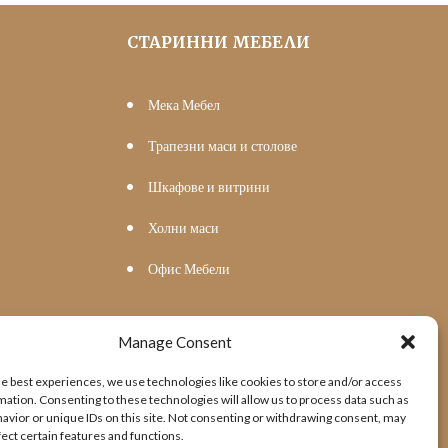
СТАРИННИ МЕБЕЛИ
Мека Мебел
Трапезни маси и столове
Шкафове и витрини
Холни маси
Офис Мебели
Manage Consent
he best experiences, we use technologies like cookies to store and/or access
mation. Consenting to these technologies will allow us to process data such as
avior or unique IDs on this site. Not consenting or withdrawing consent, may
fect certain features and functions.