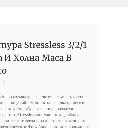
ура Stressless 3/2/1
 И Холна Маса В
co
в.)
sless, съчетаваща изключителен комфорт, качество
ндинавски дизайн. Комплектът включва триместен
ен фотьойл с табуретка и стилна холна маса.
терното за Stressless внимание към детайла и
ята е от естествена кожа в елегантен тъмнозелен
рвени елементи. Фотьойлът и диваните разполагат с