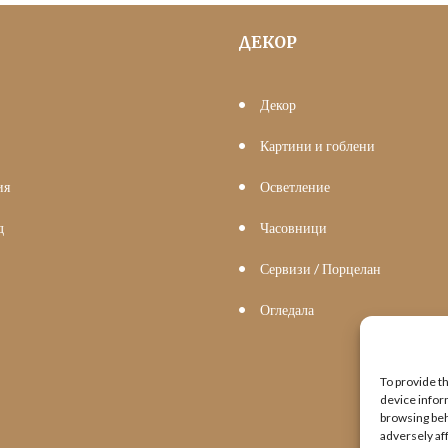
ДЕКОР
Декор
Картини и гоблени
ия
Осветление
д
Часовници
Сервизи / Порцелан
Огледала
To provide t
device infor
browsing beh
adversely af