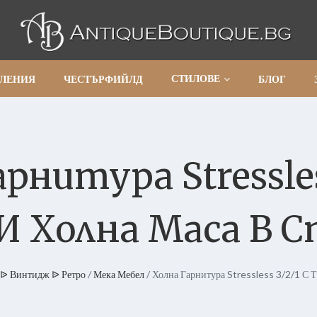
СТИЛОВЕ
АЛЕНИЯ
ЧЕСТЪРФИЙЛД
БЛОГ
рнитура Stressles
 Холна Маса В С
ᐉ Винтидж ᐉ Ретро
/
Мека Мебел
/ Холна Гарнитура Stressless 3/2/1 С 