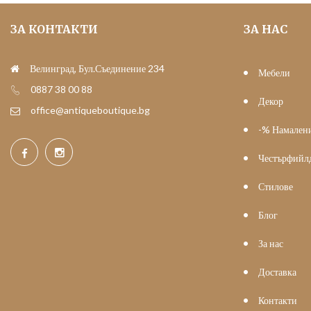
ЗА КОНТАКТИ
ЗА НАС
Велинград, Бул.Съединение 234
Мебели
0887 38 00 88
Декор
office@antiqueboutique.bg
-% Намален
Честърфийл
Стилове
Блог
За нас
Доставка
Контакти