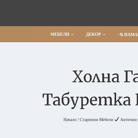
Прескочи
МЕБЕЛИ
ДЕКОР
-% НАМ
Холна Га
Табуретка И
Начало
/
Старинни Мебели
Антични 