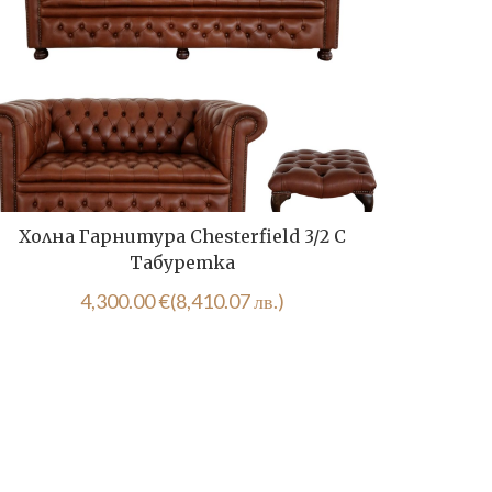
Холна Гарнитура Chesterfield 3/2 С
Дива
Табуретка
150.00
4,300.00
€
(8,410.07 лв.)