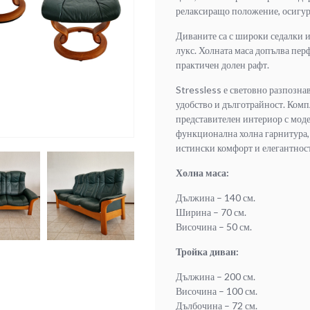
релаксиращо положение, осигур
Диваните са с широки седалки и
лукс. Холната маса допълва пер
практичен долен рафт.
Stressless е световно разпознав
удобство и дълготрайност. Комп
представителен интериор с моде
функционална холна гарнитура, 
истински комфорт и елегантност
Холна маса:
Дължина – 140 см.
Ширина – 70 см.
Височина – 50 см.
Тройка диван:
Дължина – 200 см.
Височина – 100 см.
Дълбочина – 72 см.