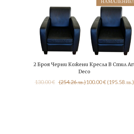
НАМАЛЕНИЕ!
2 Броя Черни Кожени Кресла В Стил Ar
Deco
Original
Текущата
130.00
€
(254.26 лв.)
100.00
€
(195.58 лв.)
price
цена
was:
е:
130.00 €
100.00 €
(254.26
(195.58
лв.).
лв.).