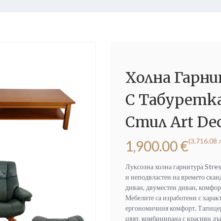
Холна Гарнит
С Табуретка
Стил Art De
(3,716.08 л
1,900.00
€
Луксозна холна гарнитура Stres
и неподвластен на времето ска
диван, двуместен диван, комфорт
Мебелите са изработени с харак
ергономичния комфорт. Тапицери
цвят, комбинирана с красиви дъ