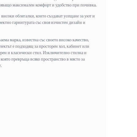
яващо максимален комфорт и удобство при почивка.
 високи облегалки, които създават усещане за уют и
фектно гарнитурата със своя изчистен дизайн и
аема марка, известна със своето високо качество,
лектът е подходящ за просторен хол, кабинет или
рен и класически стил. Изключително стилна и
която превръща всяко пространство в място за
.