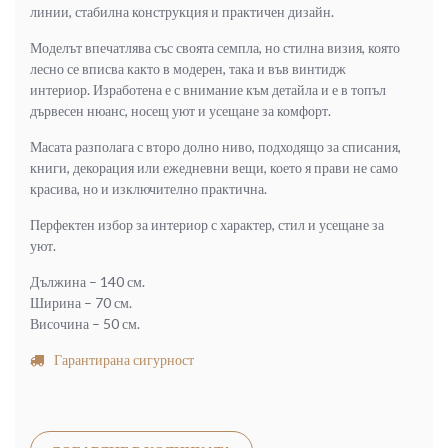
линии, стабилна конструкция и практичен дизайн.
Моделът впечатлява със своята семпла, но стилна визия, която
лесно се вписва както в модерен, така и във винтидж
интериор. Изработена е с внимание към детайла и е в топъл
дървесен нюанс, носещ уют и усещане за комфорт.
Масата разполага с второ долно ниво, подходящо за списания,
книги, декорация или ежедневни вещи, което я прави не само
красива, но и изключително практична.
Перфектен избор за интериор с характер, стил и усещане за
уют.
Дължина – 140 см.
Ширина – 70 см.
Височина – 50 см.
Гарантирана сигурност