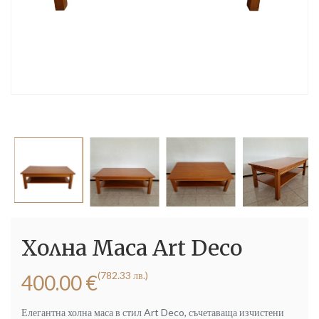
Холна Маса Art Deco
(782.33 лв.)
400.00
€
Елегантна холна маса в стил Art Deco, съчетаваща изчистени