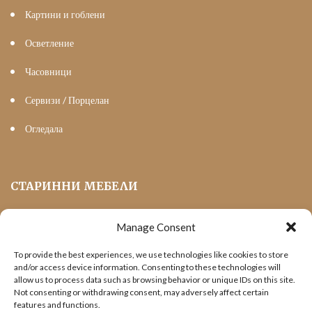
Картини и гоблени
Осветление
Часовници
Сервизи / Порцелан
Огледала
СТАРИННИ МЕБЕЛИ
Manage Consent
Мека Мебел
To provide the best experiences, we use technologies like cookies to store
Трапезни маси и столове
and/or access device information. Consenting to these technologies will
allow us to process data such as browsing behavior or unique IDs on this site.
Шкафове и витрини
Not consenting or withdrawing consent, may adversely affect certain
features and functions.