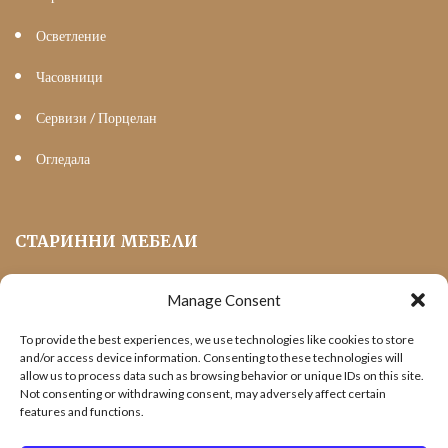
Осветление
Часовници
Сервизи / Порцелан
Огледала
СТАРИННИ МЕБЕЛИ
Manage Consent
Мека Мебел
To provide the best experiences, we use technologies like cookies to store
Трапезни маси и столове
and/or access device information. Consenting to these technologies will
allow us to process data such as browsing behavior or unique IDs on this site.
Шкафове и витрини
Not consenting or withdrawing consent, may adversely affect certain
features and functions.
Холни маси