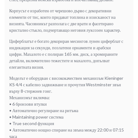
Корпусът е изработен от черешово дърво с декоративни
елементи от тис, които придават топлина и изисканост на
визията. Часовникът разполага с две врати и фасетирано
кристално стъкло, подчертаващо неговия луксозен характер.
Циферблатът е богато декориран месингов лунен циферблат с
индикация за секунди, позлатени орнаменти и арабски
цифри. Махалото е с полиран 165 мм. диск, а хромираните
детайли, включително тежестите и махалото, допълват
елегантната визия.
Моделът е оборудван с висококачествен механизъм Kieninger
KS 4/4 с кабелно задвижване и прочутия Westminster звън
върху 8-стержнев гонг.
Механизмът включва:
• 6 бронзови втулки
• Автоматично регулиране на ритъма
• Maintaining power система
• True second функция
• Автоматично нощно спиране на звъна между 22:00 и 07:15
часа