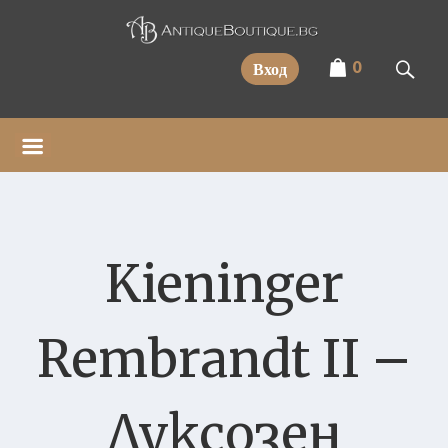
Прескочи
0
Вход
Kieninger
Rembrandt II –
Луксозен