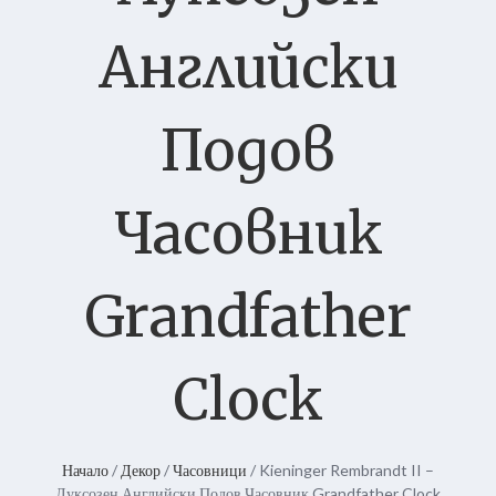
Английски
Подов
Часовник
Grandfather
Clock
Начало
/
Декор
/
Часовници
/ Kieninger Rembrandt II –
Луксозен Английски Подов Часовник Grandfather Clock