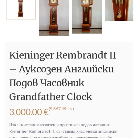
Kieninger Rembrandt II
– Луксозен Английски
Подов Часовник
Grandfather Clock
(5,867.49 лв.)
3,000.00
€
Изключително елегантен и престижен подов часовник
Kieninger Rembrandt II, съчетаващ класически английски
стил, прецизна немска изработка и впечатляващ дизайн.