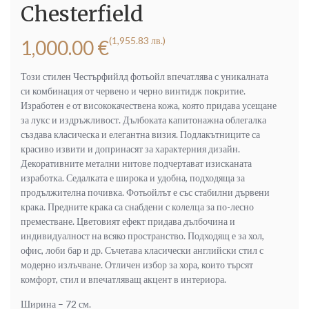
Chesterfield
(1,955.83 лв.)
1,000.00
€
Този стилен Честърфийлд фотьойл впечатлява с уникалната
си комбинация от червено и черно винтидж покритие.
Изработен е от висококачествена кожа, която придава усещане
за лукс и издръжливост. Дълбоката капитонажна облегалка
създава класическа и елегантна визия. Подлакътниците са
красиво извити и допринасят за характерния дизайн.
Декоративните метални нитове подчертават изисканата
изработка. Седалката е широка и удобна, подходяща за
продължителна почивка. Фотьойлът е със стабилни дървени
крака. Предните крака са снабдени с колелца за по-лесно
преместване. Цветовият ефект придава дълбочина и
индивидуалност на всяко пространство. Подходящ е за хол,
офис, лоби бар и др. Съчетава класически английски стил с
модерно излъчване. Отличен избор за хора, които търсят
комфорт, стил и впечатляващ акцент в интериора.
Ширина – 72 см.