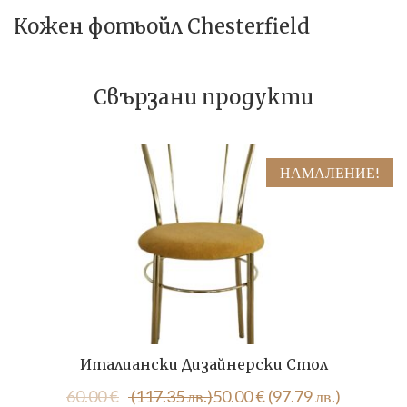
Кожен фотьойл Chesterfield
Свързани продукти
НАМАЛЕНИЕ!
Италиански Дизайнерски Стол
Original
Текущата
60.00
€
(117.35 лв.)
50.00
€
(97.79 лв.)