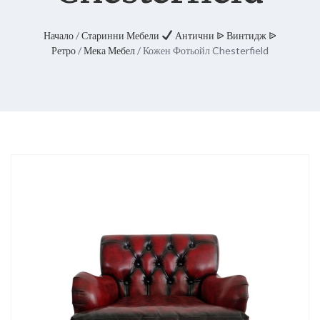
Начало
/
Старинни Мебели
Антични ᐉ Винтидж ᐉ
Ретро
/
Мека Мебел
/ Кожен Фотьойл Chesterfield