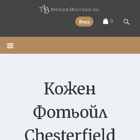
Прескочи
0
Вход
Кожен
Фотьойл
Chesterfield