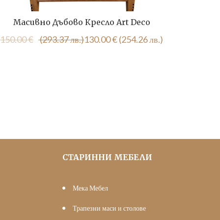
Масивно Дъбово Кресло Art Deco
2 Броя
Original
Текущата
150.00
€
(293.37 лв.)
130.00
€
(254.26 лв.)
130.00
price
цена
was:
е:
150.00 €
130.00 €
(293.37
(254.26
лв.).
лв.).
СТАРИННИ МЕБЕЛИ
Мека Мебел
Трапезни маси и столове