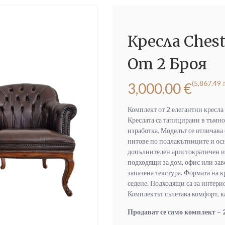
Кресла Ches
От 2 Броя
(5,867.49 л
3,000.00
€
Комплект от 2 елегантни кресла
Креслата са тапицирани в тъмно
изработка. Моделът се отличава
нитове по подлакътниците и осн
допълнителен аристократичен и
подходящи за дом, офис или заве
запазена текстура. Формата на к
седене. Подходящи са за интери
Комплектът съчетава комфорт, к
Продават се само комплект – 2