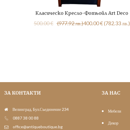
Класическо Кресло-Фотьойл Art Deco
Original
Текущата
500.00
€
(977.92 лв.)
400.00
€
(782.33 лв.)
price
цена
was:
е:
500.00 €
400.00 €
(977.92
(782.33
лв.).
лв.).
ЗА КОНТАКТИ
ЗА НАС
Велинград, Бул.Съединение 234
Мебели
0887 38 00 88
Декор
office@antiqueboutique.bg