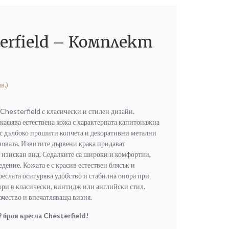
terfield – Комплект
в.)
 Chesterfield с класически и стилен дизайн.
кафява естествена кожа с характерната капитонажна
 с дълбоко прошити копчета и декоративни метални
овата. Извитите дървени крака придават
 изискан вид. Седалките са широки и комфортни,
дение. Кожата е с красив естествен блясък и
реслата осигурява удобство и стабилна опора при
ори в класически, винтидж или английски стил.
ачество и впечатляваща визия.
 броя кресла Chesterfield!