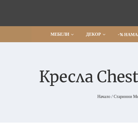
Прескочи
МЕБЕЛИ
ДЕКОР
-% НАМ
Кресла Ches
Начало
/
Старинни М