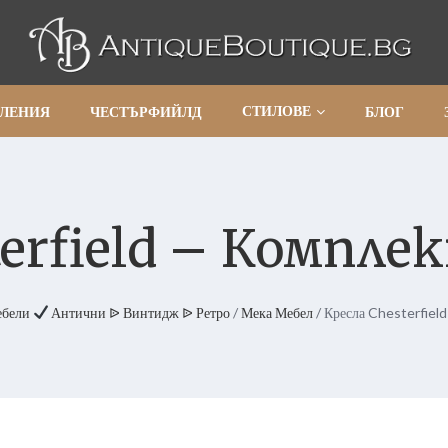
СТИЛОВЕ
АЛЕНИЯ
ЧЕСТЪРФИЙЛД
БЛОГ
terfield – Компле
ебели
Антични ᐉ Винтидж ᐉ Ретро
/
Мека Мебел
/ Кресла Chesterfield