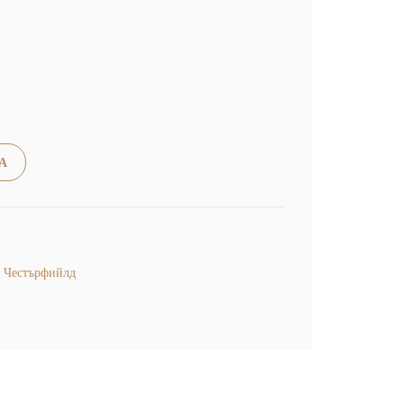
Alternative:
А
,
Честърфийлд