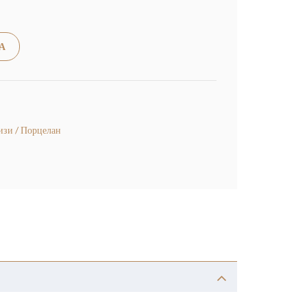
Alternative:
А
изи / Порцелан