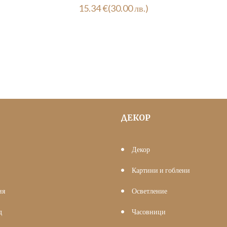
15.34
€
(30.00 лв.)
ДЕКОР
Декор
Картини и гоблени
ия
Осветление
д
Часовници