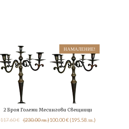
НАМАЛЕНИЕ!
2 Броя Големи Месингови Свещници
Луксозе
Original
Текущата
117.60
€
(230.00 лв.)
100.00
€
(195.58 лв.)
46.0
price
цена