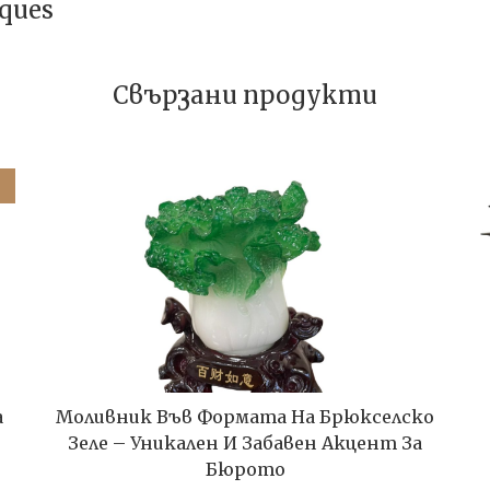
rques
Свързани продукти
а
Моливник Във Формата На Брюкселско
Зеле – Уникален И Забавен Акцент За
Бюрото