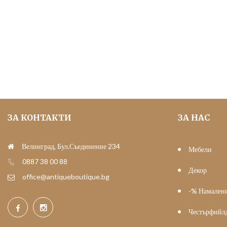
was:
е:
76.69 €
50.00 €
(150.00
(97.79
лв.).
лв.).
ЗА КОНТАКТИ
ЗА НАС
Велинград, Бул.Съединение 234
Мебели
0887 38 00 88
Декор
office@antiqueboutique.bg
-% Намален
Честърфийл