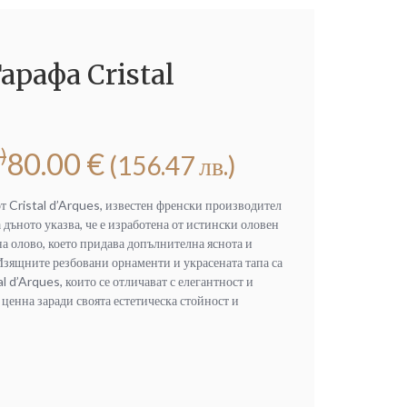
рафа Cristal
)
80.00
€
(156.47 лв.)
т Cristal d’Arques, известен френски производител
а дъното указва, че е изработена от истински оловен
а олово, което придава допълнителна яснота и
 Изящните резбовани орнаменти и украсената тапа са
l d’Arques, които се отличават с елегантност и
 ценна заради своята естетическа стойност и