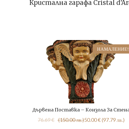
Кристална гарафа Cristal d’A
НАМАЛЕНИЕ!
Дървена Поставка – Конзола За Стен
Original
Текущата
76.69
€
(150.00 лв.)
50.00
€
(97.79 лв.)
price
цена