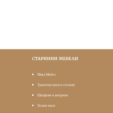
was:
е:
117.60 €
100.00 €
(230.00
(195.58
лв.).
лв.).
СТАРИННИ МЕБЕЛИ
Мека Мебел
Трапезни маси и столове
Шкафове и витрини
Холни маси