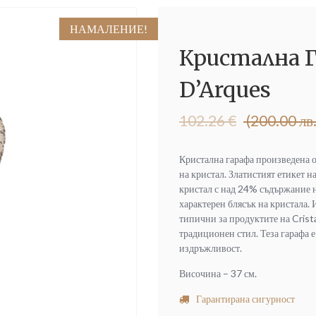
НАМАЛЕНИЕ!
Кристална Га
D’Arques
Original
Текущата
102.26
€
(200.00 лв.
price
цена
was:
е:
Кристална гарафа произведена о
102.26 €
80.00 €
на кристал. Златистият етикет н
(200.00
(156.47
кристал с над 24% съдържание н
лв.).
лв.).
характерен блясък на кристала.
типични за продуктите на Crista
традиционен стил. Теза гарафа е
издръжливост.
Височина – 37 см.
Гарантирана сигурност