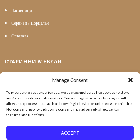
Часовници
Сервизи / Порцелан
Огледала
СТАРИННИ МЕБЕЛИ
Manage Consent
Мека Мебел
To provide the best experiences, we use technologies like cookies to store
Трапезни маси и столове
and/or access device information. Consenting to these technologies will
allow us to process data such as browsing behavior or unique IDs on this site.
Шкафове и витрини
Not consenting or withdrawing consent, may adversely affect certain
features and functions.
Холни маси
Офис Мебели
ACCEPT