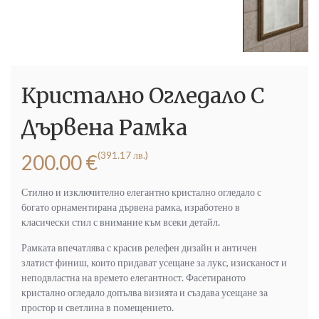
Кристално Огледало С
Дървена Рамка
(391.17 лв.)
200.00
€
Стилно и изключително елегантно кристално огледало с
богато орнаментирана дървена рамка, изработено в
класически стил с внимание към всеки детайл.
Рамката впечатлява с красив релефен дизайн и античен
златист финиш, които придават усещане за лукс, изисканост и
неподвластна на времето елегантност. Фасетираното
кристално огледало допълва визията и създава усещане за
простор и светлина в помещението.