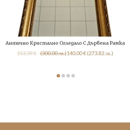
Антично Кристално Огледало С Дървена Рамка
Original
Текущата
153.39
€
(300.00 лв.)
140.00
€
(273.82 лв.)
price
цена
was:
е:
153.39 €
140.00 €
(300.00
(273.82
лв.).
лв.).