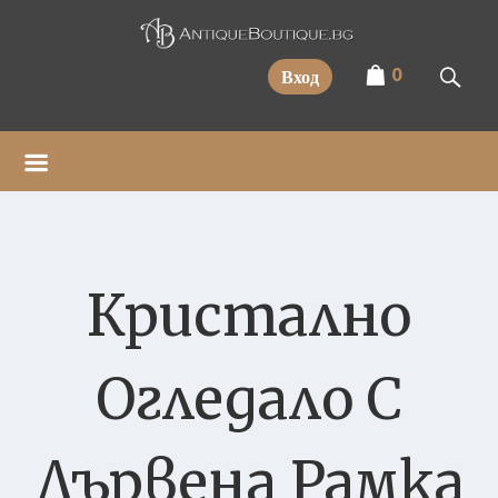
Прескочи
0
Вход
Кристално
Огледало С
Дървена Рамка