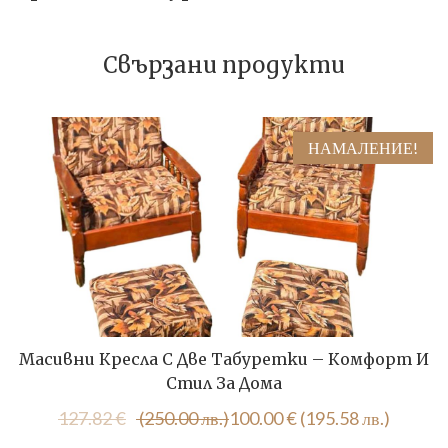
Свързани продукти
НАМАЛЕНИЕ!
Масивни Кресла С Две Табуретки – Комфорт И
Стил За Дома
Original
Текущата
127.82
€
(250.00 лв.)
100.00
€
(195.58 лв.)
price
цена