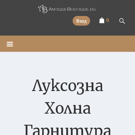
Прескочи
0
Вход
Луксозна
Холна
Гарнитура