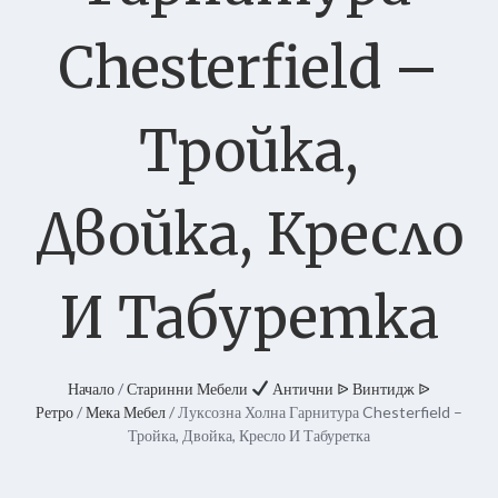
Chesterfield –
Тройка,
Двойка, Кресло
И Табуретка
Начало
/
Старинни Мебели
Антични ᐉ Винтидж ᐉ
Ретро
/
Мека Мебел
/ Луксозна Холна Гарнитура Chesterfield –
Тройка, Двойка, Кресло И Табуретка