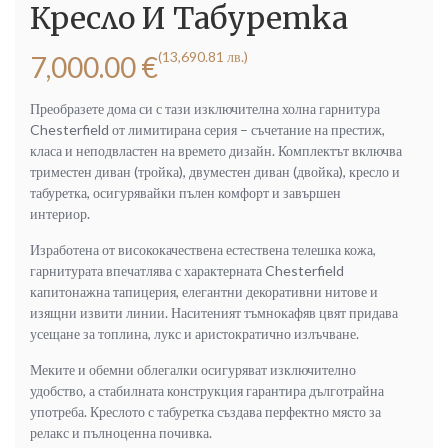
Кресло И Табуретка
(13,690.81 лв.)
7,000.00
€
Преобразете дома си с тази изключителна холна гарнитура
Chesterfield от лимитирана серия – съчетание на престиж,
класа и неподвластен на времето дизайн. Комплектът включва
триместен диван (тройка), двуместен диван (двойка), кресло и
табуретка, осигурявайки пълен комфорт и завършен
интериор.
Изработена от висококачествена естествена телешка кожа,
гарнитурата впечатлява с характерната Chesterfield
капитонажна тапицерия, елегантни декоративни нитове и
изящни извити линии. Наситеният тъмнокафяв цвят придава
усещане за топлина, лукс и аристократично излъчване.
Меките и обемни облегалки осигуряват изключително
удобство, а стабилната конструкция гарантира дълготрайна
употреба. Креслото с табуретка създава перфектно място за
релакс и пълноценна почивка.