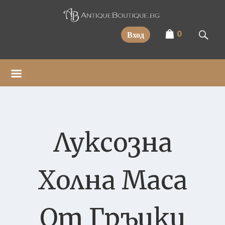
Прескочи
0
Вход
Луксозна
Холна Маса
От Гръцки