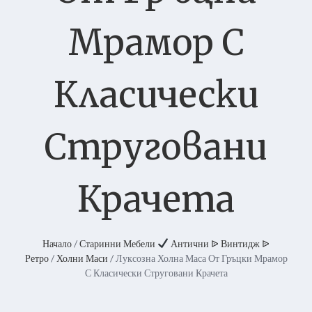
Мрамор С
Класически
Струговани
Крачета
Начало
/
Старинни Мебели
Антични ᐉ Винтидж ᐉ
Ретро
/
Холни Маси
/ Луксозна Холна Маса От Гръцки Мрамор
С Класически Струговани Крачета