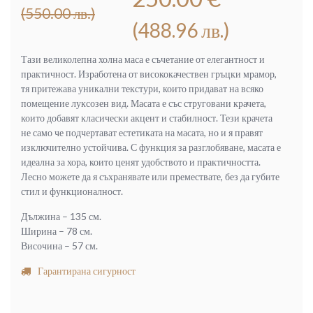
price
цена
(550.00 лв.)
was:
е:
(488.96 лв.)
281.21 €
250.00 €
(550.00
(488.96
Тази великолепна холна маса е съчетание от елегантност и
лв.).
лв.).
практичност. Изработена от висококачествен гръцки мрамор,
тя притежава уникални текстури, които придават на всяко
помещение луксозен вид. Масата е със струговани крачета,
които добавят класически акцент и стабилност. Тези крачета
не само че подчертават естетиката на масата, но и я правят
изключително устойчива. С функция за разглобяване, масата е
идеална за хора, които ценят удобството и практичността.
Лесно можете да я съхранявате или премествате, без да губите
стил и функционалност.
Дължина – 135 см.
Ширина – 78 см.
Височина – 57 см.
Гарантирана сигурност