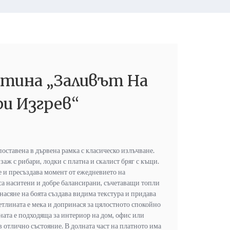
ртина „Заливът На
и Изгрев“
поставена в дървена рамка с класическо излъчване.
аж с рибари, лодки с платна и скалист бряг с къщи.
 и пресъздава момент от ежедневието на
са наситени и добре балансирани, съчетаващи топли
насяне на боята създава видима текстура и придава
тлината е мека и допринася за цялостното спокойно
ата е подходяща за интериор на дом, офис или
в отлично състояние. В долната част на платното има