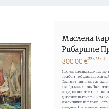
Маслена Ка
Рибарите Пр
(586.75 лв.)
300.00
€
Маслена картина върху платно, 
Творбата изобразява морски пейз
Сцената е изпълнена с движение
крайбрежния живот. Цветовете 
и студени тонове. Начинът на на
дълбочина на композицията. Све
и хармонично излъчване. Картин
заведение. Платното е запазено 