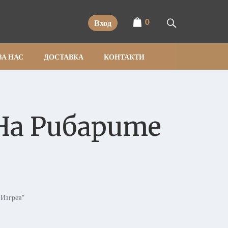
0
Вход
ЗА НАС
ДОСТАВКА
КОНТАКТИ
На Рибарите
 Изгрев“