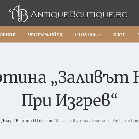
СТИЛОВЕ
АЛЕНИЯ
ЧЕСТЪРФИЙЛД
БЛОГ
ртина „Заливът 
При Изгрев“
/
Декор
/
Картини И Гоблени
/ Маслена Картина „Заливът На Рибарите При