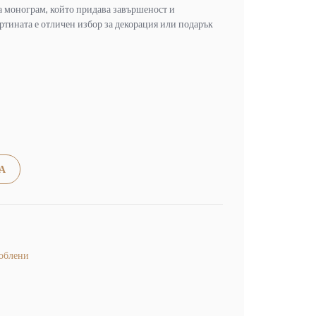
а монограм, който придава завършеност и
ртината е отличен избор за декорация или подарък
Alternative:
А
гоблени