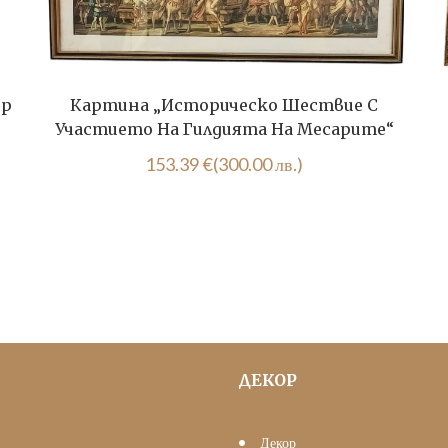
ер
Картина „Историческо Шествие С
Участието На Гилдията На Месарите“
153.39
€
(300.00 лв.)
ДЕКОР
Декор