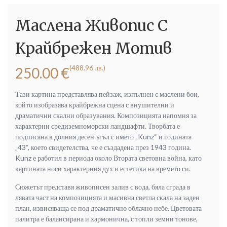
Маслена Живопис С
Крайбрежен Мотив
(488.96 лв.)
250.00
€
Тази картина представлява пейзаж, изпълнен с маслени бои,
който изобразява крайбрежна сцена с внушителни и
драматични скални образувания. Композицията напомня за
характерни средиземноморски ландшафти. Творбата е
подписана в долния десен ъгъл с името „Kunz“ и годината
„43“, което свидетелства, че е създадена през 1943 година.
Kunz е работил в периода около Втората световна война, като
картината носи характерния дух и естетика на времето си.
Сюжетът представя живописен залив с вода, бяла сграда в
лявата част на композицията и масивна светла скала на заден
план, извисяваща се под драматично облачно небе. Цветовата
палитра е балансирана и хармонична, с топли земни тонове,