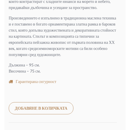
които контрастират с хладните нюанси на морето и небето,
придавайки дълбочина и усещане за пространство.
Произведението е изпълнено в традиционна маслена техника
и е поставено в богато орнаментирана златна рамка в бароков
стил, която допълва художествената и декоративната стойност
на картината. Стилът и композицията са типични за
европейската пейзажна живопис от първата половина на ХХ
век, когато средиземноморските мотиви са били особено
популярни сред художниците.
Дължина – 95 см.
Височина – 75 см.
Гарантирана сигурност
Alternative:
ДОБАВЯНЕ В КОЛИЧКАТА