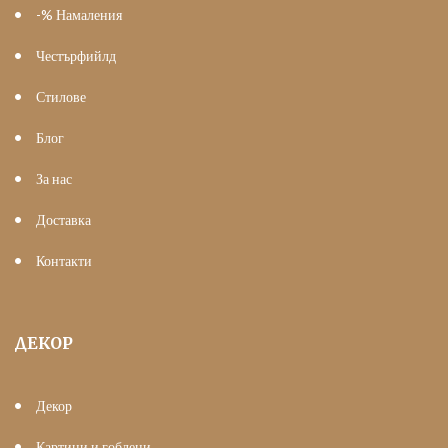
-% Намаления
Честърфийлд
Стилове
Блог
За нас
Доставка
Контакти
ДЕКОР
Декор
Картини и гоблени