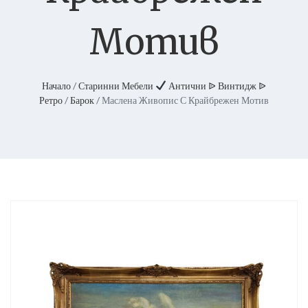
Мотив
Начало
/
Старинни Мебели
Антични ᐉ Винтидж ᐉ
Ретро
/
Барок
/ Маслена Живопис С Крайбрежен Мотив