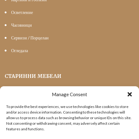
Осветление
Часовници
Сервизи / Порцелан
Огледала
СТАРИННИ МЕБЕЛИ
Manage Consent
Мека Мебел
To provide the best experiences, we use technologies like cookies to store
Трапезни маси и столове
and/or access device information. Consenting to these technologies will
allow us to process data such as browsing behavior or unique IDs on this site.
Шкафове и витрини
Not consenting or withdrawing consent, may adversely affect certain
features and functions.
Холни маси