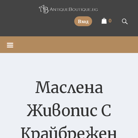
Прескочи
0
Вход
Маслена
Живопис С
Крайбрежен