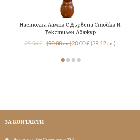
Настолна Лампа С Дървена Стойка И
Текстилен Абажур
Original
Текущата
25.56
€
(50.00 лв.)
20.00
€
(39.12 лв.)
price
цена
was:
е:
25.56 €
20.00 €
(50.00
(39.12
лв.).
лв.).
ЗА КОНТАКТИ
Велинград, Бул.Съединение 234