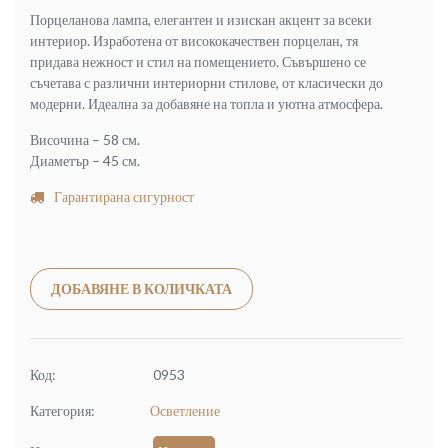
(130.00
(97.79
Порцеланова лампа, елегантен и изискан акцент за всеки
лв.).
лв.).
интериор. Изработена от висококачествен порцелан, тя
придава нежност и стил на помещението. Съвършено се
съчетава с различни интериорни стилове, от класически до
модерни. Идеална за добавяне на топла и уютна атмосфера.
Височина – 58 см.
Диаметър – 45 см.
Гарантирана сигурност
Alternative:
ДОБАВЯНЕ В КОЛИЧКАТА
Код:
0953
Категория:
Осветление