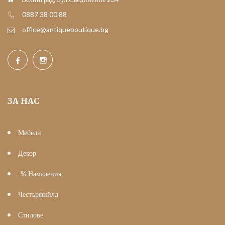
0887 38 00 88
office@antiqueboutique.bg
ЗА НАС
Мебели
Декор
-% Намаления
Честърфийлд
Стилове