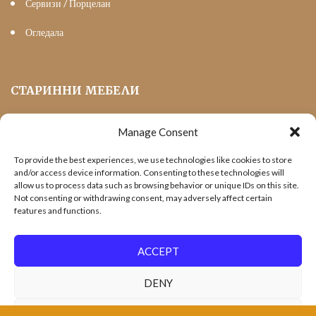
Сервизи / Порцелан
Огледала
СТАРИННИ МЕБЕЛИ
Manage Consent
Мека Мебел
To provide the best experiences, we use technologies like cookies to store
Трапезни маси и столове
and/or access device information. Consenting to these technologies will
allow us to process data such as browsing behavior or unique IDs on this site.
Шкафове и витрини
Not consenting or withdrawing consent, may adversely affect certain
features and functions.
Холни маси
Офис Мебели
ACCEPT
DENY
VIEW PREFERENCES