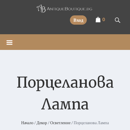
Прескочи
0
Вход
Порцеланова
Лампа
Начало
/
Декор
/
Осветление
/ Порцеланова Лампа