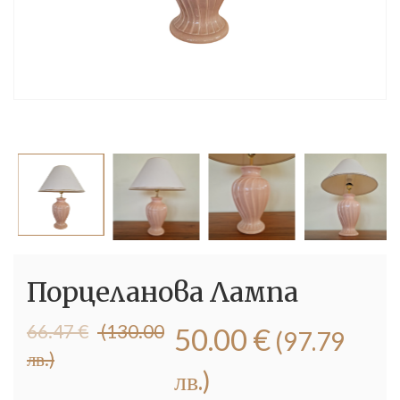
Порцеланова Лампа
Original
Текущата
66.47
€
(130.00
50.00
€
(97.79
price
цена
лв.)
was:
е:
лв.)
66.47 €
50.00 €