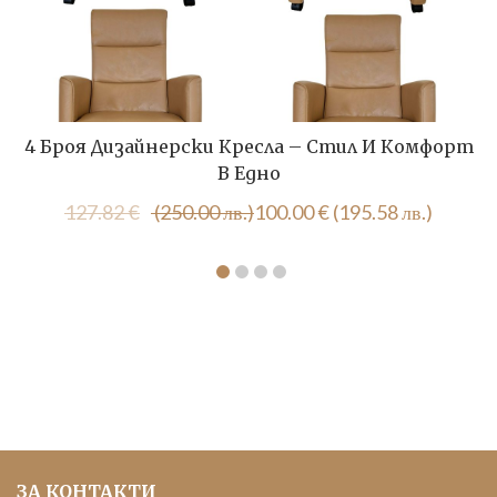
4 Броя Дизайнерски Кресла – Стил И Комфорт
В Едно
Original
Текущата
127.82
€
(250.00 лв.)
100.00
€
(195.58 лв.)
price
цена
was:
е:
127.82 €
100.00 €
(250.00
(195.58
лв.).
лв.).
ЗА КОНТАКТИ