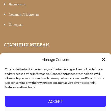
Часовници
Сервизи / Порцелан
Огледала
СТАРИННИ МЕБЕЛИ
Manage Consent
Мека Мебел
To provide the best experiences, we use technologies like cookies to store
Трапезни маси и столове
and/or access device information. Consenting to these technologies will
allow us to process data such as browsing behavior or unique IDs on this site.
Шкафове и витрини
Not consenting or withdrawing consent, may adversely affect certain
features and functions.
Холни маси
Офис Мебели
ACCEPT