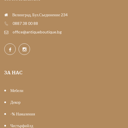
Велинград, Бул.Съединение 234
0887 38 00 88
office@antiqueboutique.bg
ЗА НАС
Мебели
Декор
-% Намаления
Честърфийлд