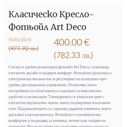
Класическо Кресло-
Фотьойл Art Deco
Original
Текущата
500.00
€
400.00
€
price
цена
(977.92 лв.)
was:
е:
(782.33 лв.)
500.00 €
400.00 €
(977.92
(782.33
Стилен и удобен релаксиращ фотьойл Art Deco, съчетаващ
лв.).
лв.).
елегантен дизайн и модерен комфорт. Фотьойлът разполага с
електрически механизъм за регулиране на позицията чрез
удобно дистанционно управление. Позволява лесно
настройване на облегалката и седалката за максимално
удобство и релаксация. Тапицерията е в тъмносин цвят с
елегантни вертикални линии, които подчертават изискания
стил. Подлакътниците са с красиви дървени елементи, които
допълват класическия вид. Фотьойлът е изключително
комфортен и подходящ за почивка, четене или гледане на
телевизия. Високата облегалка осигурява отлична опора на