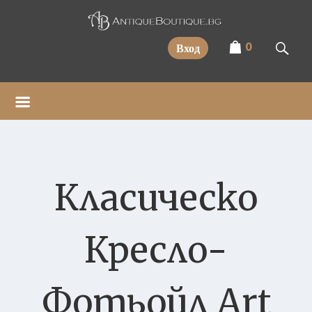
Прескочи
0
Вход
Класическо
Кресло-
Фотьойл Art