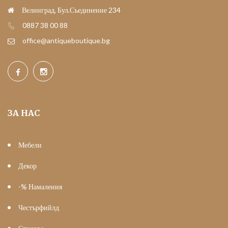
Велинград, Бул.Съединение 234
0887 38 00 88
office@antiqueboutique.bg
ЗА НАС
Мебели
Декор
-% Намаления
Честърфийлд