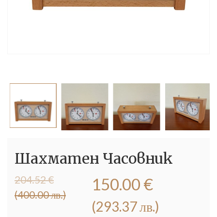
Шахматен Часовник
Original
Текущата
204.52
€
150.00
€
price
цена
(400.00 лв.)
was:
е:
(293.37 лв.)
204.52 €
150.00 €