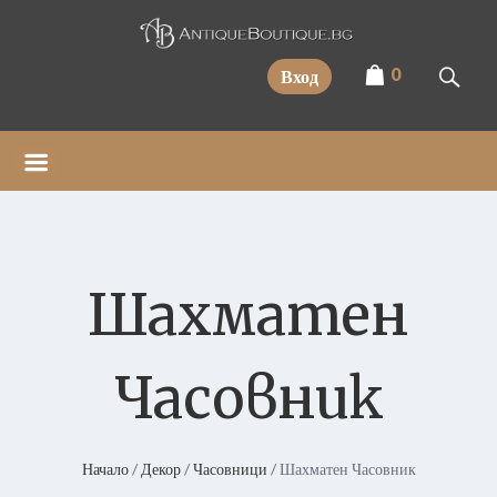
Прескочи
0
Вход
Шахматен
Часовник
Начало
/
Декор
/
Часовници
/ Шахматен Часовник