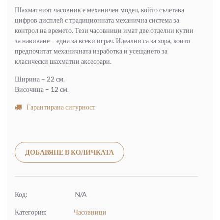
(400.00
(293.37
Шахматният часовник е механичен модел, който съчетава
лв.).
лв.).
цифров дисплей с традиционната механична система за
контрол на времето. Тези часовници имат две отделни кутии
за навиване – една за всеки играч. Идеални са за хора, които
предпочитат механичната изработка и усещането за
класически шахматни аксесоари.
Ширина – 22 см.
Височина – 12 см.
Гарантирана сигурност
Alternative:
ДОБАВЯНЕ В КОЛИЧКАТА
Код:
N/A
Категория:
Часовници