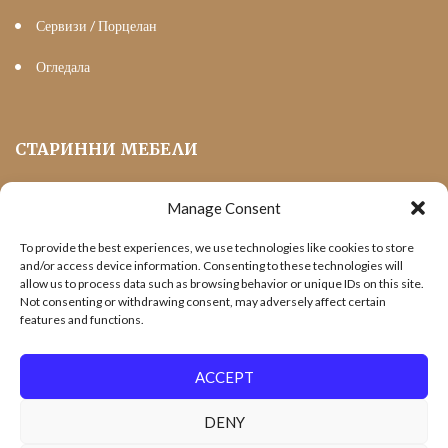
Сервизи / Порцелан
Огледала
СТАРИННИ МЕБЕЛИ
Manage Consent
Мека Мебел
To provide the best experiences, we use technologies like cookies to store
Трапезни маси и столове
and/or access device information. Consenting to these technologies will
allow us to process data such as browsing behavior or unique IDs on this site.
Шкафове и витрини
Not consenting or withdrawing consent, may adversely affect certain
features and functions.
Холни маси
Офис Мебели
ACCEPT
DENY