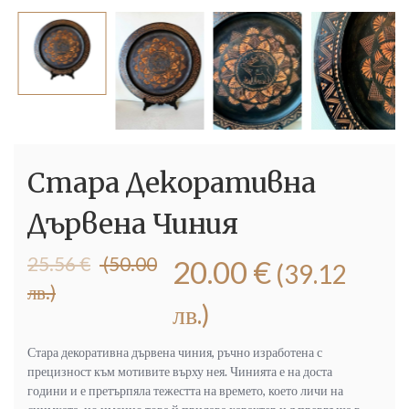
Стара Декоративна
Дървена Чиния
Original
Текущата
25.56
€
(50.00
20.00
€
(39.12
price
цена
лв.)
was:
е:
лв.)
25.56 €
20.00 €
(50.00
(39.12
Стара декоративна дървена чиния, ръчно изработена с
лв.).
лв.).
прецизност към мотивите върху нея. Чинията е на доста
години и е претърпяла тежестта на времето, което личи на