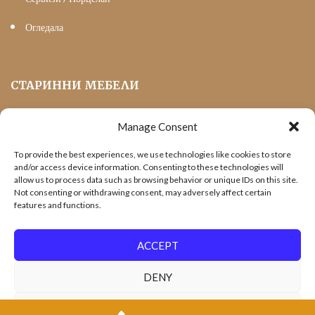
Огледала
СТАРИННИ МЕБЕЛИ
Manage Consent
Мека Мебел
To provide the best experiences, we use technologies like cookies to store
Трапезни маси и столове
and/or access device information. Consenting to these technologies will
allow us to process data such as browsing behavior or unique IDs on this site.
Шкафове и витрини
Not consenting or withdrawing consent, may adversely affect certain
features and functions.
Холни маси
Офис Мебели
ACCEPT
DENY
VIEW PREFERENCES
AntiqueBoutique.bg | Aris 83 Ltd. - Уеб дизайн и