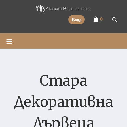
Прескочи
0
Вход
Стара
Декоративна
Дървена