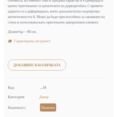
снимката, но именно това й придава характер и я превръща в
ценно притежание за ценителите на дърворезбата. С времето
дървото се е деформирало, което допълнително подчертава
автентичността й. Може да бъде приспособена за закачване на
стена и използвана като оригинален декоративен елемент.
Диаметър – 40 см.
Гарантирана сигурност
Alternative:
ДОБАВЯНЕ В КОЛИЧКАТА
Код:
....М
Категория:
Декор
Наличност:
Наличен