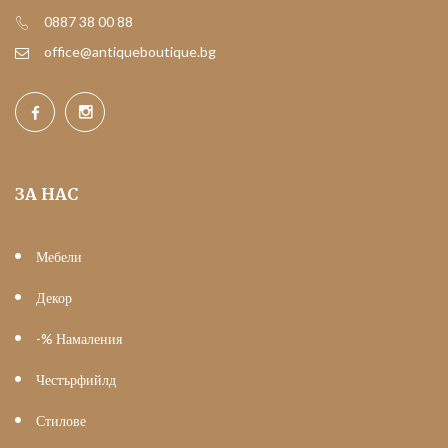
0887 38 00 88
office@antiqueboutique.bg
ЗА НАС
Мебели
Декор
-% Намаления
Честърфийлд
Стилове