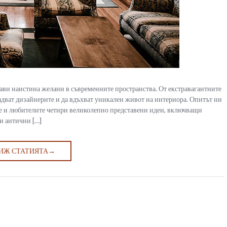
рави наистина желани в съвременните пространства. От екстравагантните
радват дизайнерите и да вдъхват уникален живот на интериора. Опитът ни
те и любителите четири великолепно представени идеи, включващи
и антични […]
ИЖ СТАТИЯТА
→