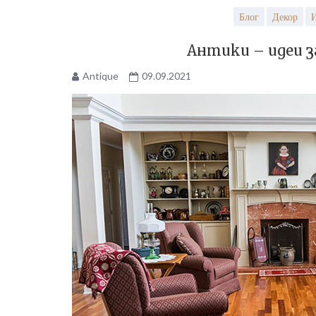
Блог
Декор
И
Антики – идеи з
Antique
09.09.2021