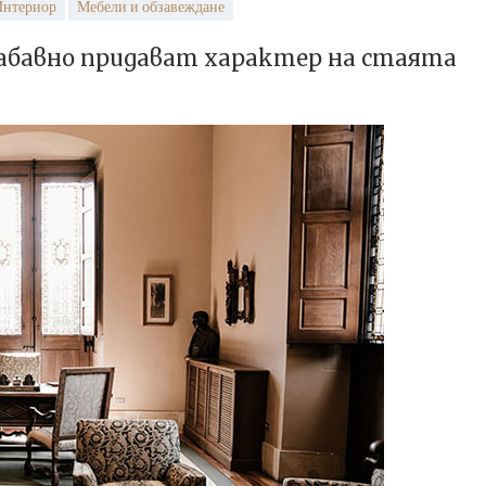
нтериор
Мебели и обзавеждане
абавно придават характер на стаята