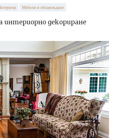
нтериор
Мебели и обзавеждане
а интериорно декориране