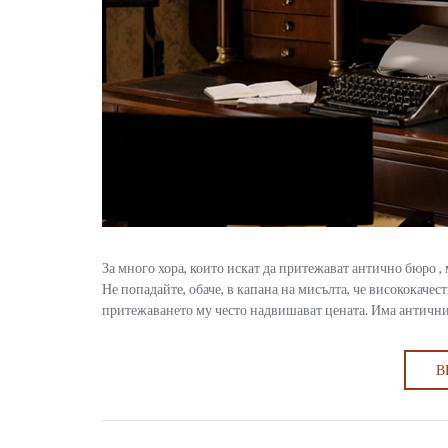
За много хора, които искат да притежават антично бюро ,
Не попадайте, обаче, в капана на мисълта, че висококачес
притежаването му често надвишават цената. Има антични б
В