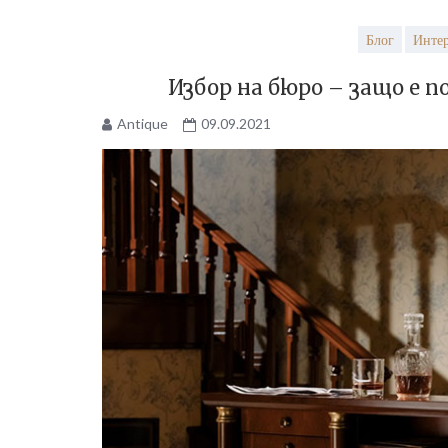
Блог
Инте
Избор на бюро – защо е 
Antique
09.09.2021