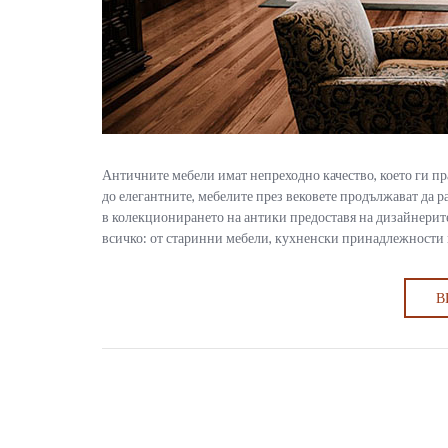
Античните мебели имат непреходно качество, което ги п
до елегантните, мебелите през вековете продължават да 
в колекционирането на антики предоставя на дизайнери
всичко: от старинни мебели, кухненски принадлежности 
В