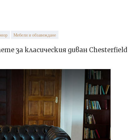
риор
Мебели и обзавеждане
ете за класическия диван Chesterfield