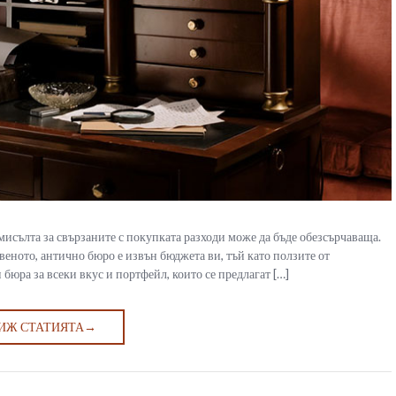
 мисълта за свързаните с покупката разходи може да бъде обезсърчаваща.
твеното, антично бюро е извън бюджета ви, тъй като ползите от
юра за всеки вкус и портфейл, които се предлагат […]
ИЖ СТАТИЯТА
→