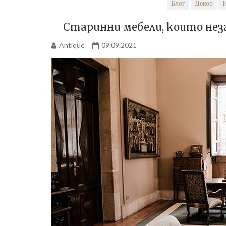
Блог
Декор
И
Старинни мебели, които нез
Antique
09.09.2021