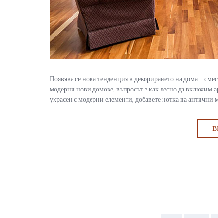
Появява се нова тенденция в декорирането на дома – смес
модерни нови домове, въпросът е как лесно да включим а
украсен с модерни елементи, добавете нотка на антични ме
В