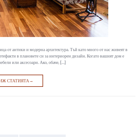
ица от антики и модерна архитектура. Тъй като много от нас живеят в
ртефакти в плановете си за интериорен дизайн. Когато вашият дом е
бели или аксесоари. Ако, обаче, […]
ИЖ СТАТИЯТА
→