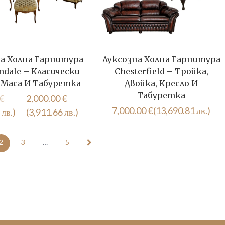
а Холна Гарнитура
Луксозна Холна Гарнитура
ndale – Класически
Chesterfield – Тройка,
 Маса И Табуретка
Двойка, Кресло И
Табуретка
Original
Текущата
€
2,000.00
€
7,000.00
€
(13,690.81 лв.)
price
цена
 лв.)
(3,911.66 лв.)
was:
е:
2,200.00 €
2,000.00 €
2
3
…
5
(4,302.83
(3,911.66
лв.).
лв.).