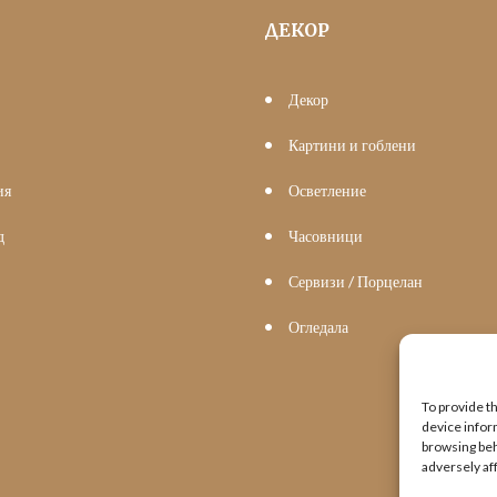
ДЕКОР
Декор
Картини и гоблени
ия
Осветление
д
Часовници
Сервизи / Порцелан
Огледала
To provide t
device infor
browsing beh
adversely af