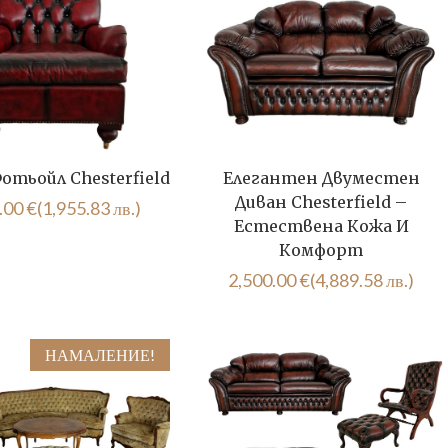
отьойл Chesterfield
Елегантен Двуместен
Диван Chesterfield –
.00
€
(1,955.83 лв.)
Естествена Кожа И
Комфорт
2,500.00
€
(4,889.58 лв.)
НАМАЛЕНИЕ!