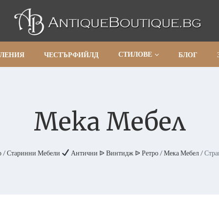
СТИЛОВЕ
АЛЕНИЯ
ЧЕСТЪРФИЙЛД
БЛОГ
Мека Мебел
о
/
Старинни Мебели
Антични ᐉ Винтидж ᐉ Ретро
/
Мека Мебел
/ Стра