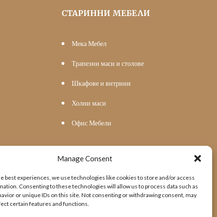
СТАРИННИ МЕБЕЛИ
Мека Мебел
Трапезни маси и столове
Шкафове и витрини
Холни маси
Офис Мебели
Manage Consent
he best experiences, we use technologies like cookies to store and/or access
mation. Consenting to these technologies will allow us to process data such as
avior or unique IDs on this site. Not consenting or withdrawing consent, may
fect certain features and functions.