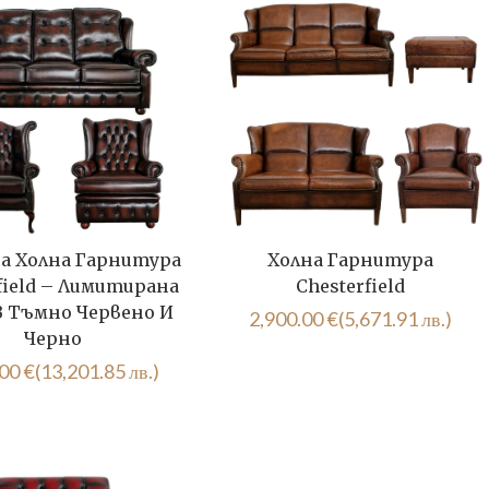
а Холна Гарнитура
Холна Гарнитура
field – Лимитирана
Chesterfield
В Тъмно Червено И
2,900.00
€
(5,671.91 лв.)
Черно
.00
€
(13,201.85 лв.)