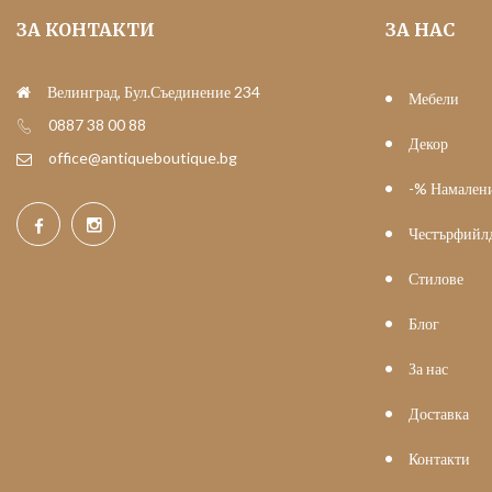
ЗА КОНТАКТИ
ЗА НАС
Велинград, Бул.Съединение 234
Мебели
0887 38 00 88
Декор
office@antiqueboutique.bg
-% Намален
Честърфийл
Стилове
Блог
За нас
Доставка
Контакти