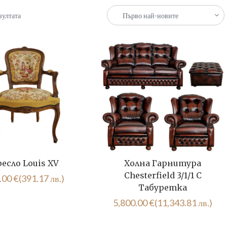
Sorted
зултата
by
latest
есло Louis XV
Холна Гарнитура
Chesterfield 3/1/1 С
.00
€
(391.17 лв.)
Табуретка
5,800.00
€
(11,343.81 лв.)