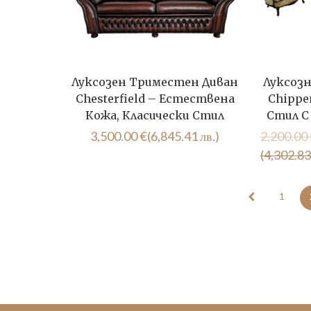
Луксозен Триместен Диван
Луксозн
Chesterfield – Естествена
Chippe
Кожа, Класически Стил
Стил С
3,500.00
€
(6,845.41 лв.)
2,200.00
(4,302.83
1