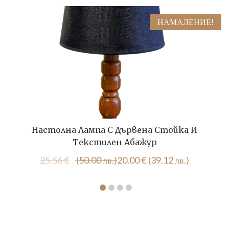
НАМАЛЕНИЕ!
Настолна Лампа С Дървена Стойка И
Текстилен Абажур
Original
Текущата
25.56
€
(50.00 лв.)
20.00
€
(39.12 лв.)
price
цена
was:
е:
25.56 €
20.00 €
(50.00
(39.12
лв.).
лв.).