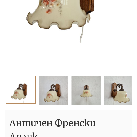
Античен Френски
Аплик