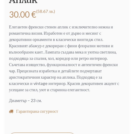
(58.67 лв.)
30.00
€
Елегантен френски стенен аплик с изключително нежна и
романтична визия. Изработен е от дърво и месинг с
декоративни орнаменти в класически винтидж стил.
Красивият абажур е декориран с фини флорални мотиви и
вълнообразен кант. Лампата създава мека и уютна светлина,
подходяща за спалня, хол, коридор или ретро интериор.
Съчетава изящество, функционалност и автентичен френски
чар. Прецизната изработка и детайлите подчертават
аристократичния характер на аплика. Подходящ е за
класически и vintage интериор. Красив декоративен акцент с
усещане за стил, уют и старинна елегантност.
Диаметър – 23 см.
Гарантирана сигурност