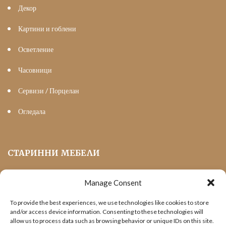
Декор
Картини и гоблени
Осветление
Часовници
Сервизи / Порцелан
Огледала
СТАРИННИ МЕБЕЛИ
Manage Consent
Мека Мебел
To provide the best experiences, we use technologies like cookies to store
Трапезни маси и столове
and/or access device information. Consenting to these technologies will
allow us to process data such as browsing behavior or unique IDs on this site.
Шкафове и витрини