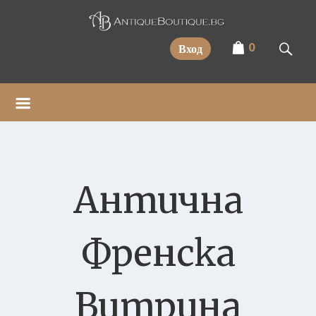
Прескочи
0
Вход
Антична
Френска
Витрина