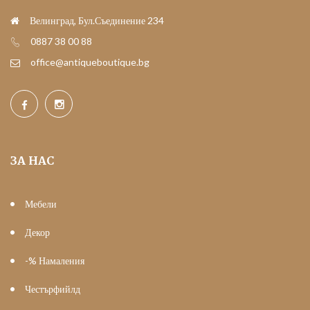
Велинград, Бул.Съединение 234
0887 38 00 88
office@antiqueboutique.bg
ЗА НАС
Мебели
Декор
-% Намаления
Честърфийлд