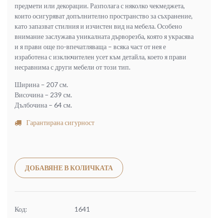
предмети или декорации. Разполага с няколко чекмеджета,
които осигуряват допълнително пространство за съхранение,
като запазват стилния и изчистен вид на мебела. Особено
внимание заслужава уникалната дърворезба, която я украсява
и я прави още по-впечатляваща – всяка част от нея е
изработена с изключителен усет към детайла, което я прави
несравнима с други мебели от този тип.
Ширина – 207 см.
Височина – 239 см.
Дълбочина – 64 см.
Гарантирана сигурност
Alternative:
ДОБАВЯНЕ В КОЛИЧКАТА
Код:
1641