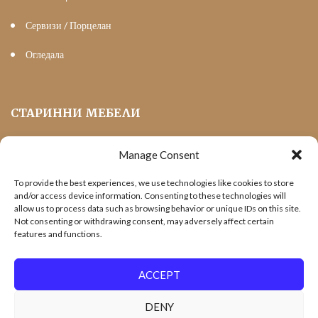
Сервизи / Порцелан
Огледала
СТАРИННИ МЕБЕЛИ
Manage Consent
Мека Мебел
To provide the best experiences, we use technologies like cookies to store
Трапезни маси и столове
and/or access device information. Consenting to these technologies will
allow us to process data such as browsing behavior or unique IDs on this site.
Шкафове и витрини
Not consenting or withdrawing consent, may adversely affect certain
features and functions.
Холни маси
Офис Мебели
ACCEPT
DENY