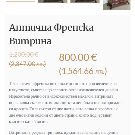
Антична Френска
Витрина
Original
Текущата
1,200.00
€
800.00
€
price
цена
(2,347.00 лв.)
was:
е:
(1,564.66 лв.)
1,200.00 €
800.00 €
(2,347.00
(1,564.66
Тази антична френска витрина е истинско произведение на
лв.).
лв.).
изкуството, съчетаващо елегантност и изключителен дизайн.
Изработена ръчно от висококачествен махагон, витрината
впечатлява със своето внимание към детайла и неповторимата
си красота. Тя се състои от две части, като всяка е оформена с
две елегантни колони от двете страни, които подчертават
класическата й визия.
Витрината предлага три нива, идеални за излагане на ценни