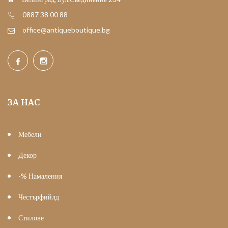
0887 38 00 88
office@antiqueboutique.bg
ЗА НАС
Мебели
Декор
-% Намаления
Честърфийлд
Стилове