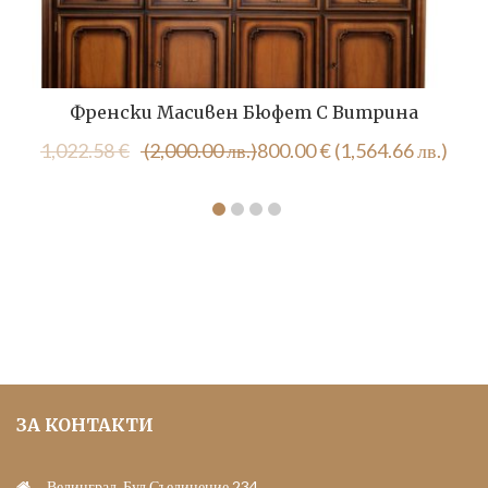
Френски Масивен Бюфет С Витрина
Original
Текущата
1,022.58
€
(2,000.00 лв.)
800.00
€
(1,564.66 лв.)
price
цена
was:
е:
1,022.58 €
800.00 €
(2,000.00
(1,564.66
лв.).
лв.).
ЗА КОНТАКТИ
Велинград, Бул.Съединение 234