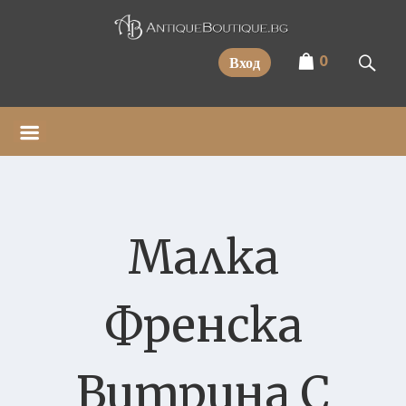
Прескочи
0
Вход
Малка
Френска
Витрина С