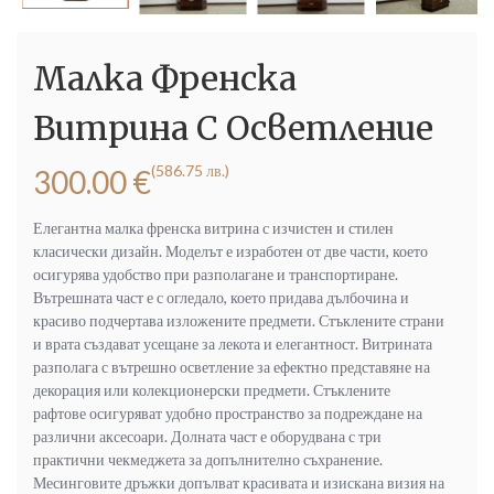
Малка Френска
Витрина С Осветление
(586.75 лв.)
300.00
€
Елегантна малка френска витрина с изчистен и стилен
класически дизайн. Моделът е изработен от две части, което
осигурява удобство при разполагане и транспортиране.
Вътрешната част е с огледало, което придава дълбочина и
красиво подчертава изложените предмети. Стъклените страни
и врата създават усещане за лекота и елегантност. Витрината
разполага с вътрешно осветление за ефектно представяне на
декорация или колекционерски предмети. Стъклените
рафтове осигуряват удобно пространство за подреждане на
различни аксесоари. Долната част е оборудвана с три
практични чекмеджета за допълнително съхранение.
Месинговите дръжки допълват красивата и изискана визия на