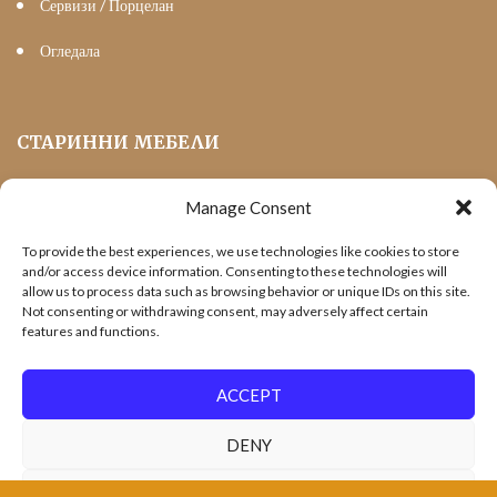
Сервизи / Порцелан
Огледала
СТАРИННИ МЕБЕЛИ
Manage Consent
Мека Мебел
To provide the best experiences, we use technologies like cookies to store
Трапезни маси и столове
and/or access device information. Consenting to these technologies will
allow us to process data such as browsing behavior or unique IDs on this site.
Шкафове и витрини
Not consenting or withdrawing consent, may adversely affect certain
features and functions.
Холни маси
Офис Мебели
ACCEPT
DENY
VIEW PREFERENCES