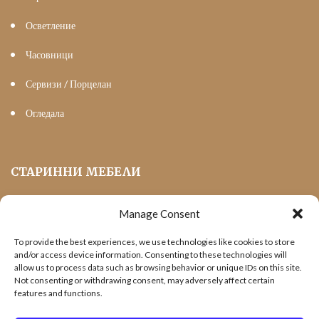
Осветление
Часовници
Сервизи / Порцелан
Огледала
СТАРИННИ МЕБЕЛИ
Manage Consent
Мека Мебел
To provide the best experiences, we use technologies like cookies to store
Трапезни маси и столове
and/or access device information. Consenting to these technologies will
allow us to process data such as browsing behavior or unique IDs on this site.
Шкафове и витрини
Not consenting or withdrawing consent, may adversely affect certain
features and functions.
Холни маси