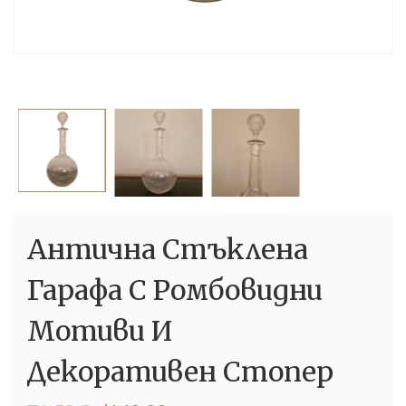
Антична Стъклена
Гарафа С Ромбовидни
Мотиви И
Декоративен Стопер
Original
Текущата