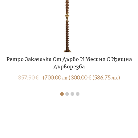
Ретро Закачалка От Дърво И Месинг С Изящна
Дърворезба
Original
Текущата
357.90
€
(700.00 лв.)
300.00
€
(586.75 лв.)
price
цена
was:
е:
357.90 €
300.00 €
(700.00
(586.75
лв.).
лв.).