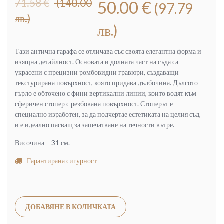
71.58
€
(140.00
50.00
€
(97.79
price
цена
лв.)
was:
е:
лв.)
71.58 €
50.00 €
(140.00
(97.79
Тази антична гарафа се отличава със своята елегантна форма и
лв.).
лв.).
изящна детайлност. Основата и долната част на съда са
украсени с прецизни ромбовидни гравюри, създаващи
текстурирана повърхност, която придава дълбочина. Дългото
гърло е обточено с фини вертикални линии, които водят към
сферичен стопер с резбована повърхност. Стоперът е
специално изработен, за да подчертае естетиката на целия съд,
и е идеално пасващ за запечатване на течности вътре.
Височина – 31 см.
Гарантирана сигурност
Alternative:
ДОБАВЯНЕ В КОЛИЧКАТА