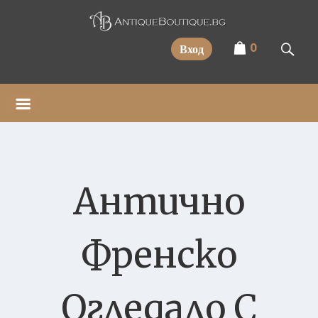
Прескочи
0
Вход
Антично
Френско
Огледало С