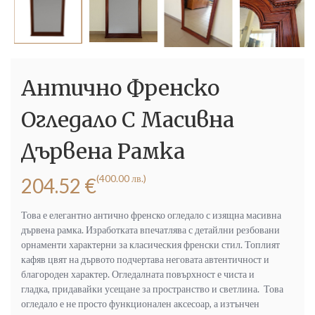
Антично Френско
Огледало С Масивна
Дървена Рамка
(400.00 лв.)
204.52
€
Това е елегантно антично френско огледало с изящна масивна
дървена рамка. Изработката впечатлява с детайлни резбовани
орнаменти характерни за класическия френски стил. Топлият
кафяв цвят на дървото подчертава неговата автентичност и
благороден характер. Огледалната повърхност е чиста и
гладка, придавайки усещане за пространство и светлина. Това
огледало е не просто функционален аксесоар, а изтънчен