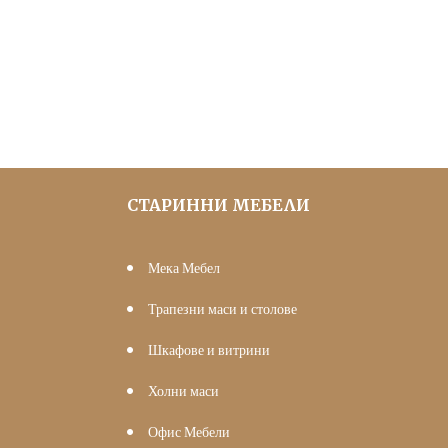
price
цена
was:
е:
255.65 €
150.00 €
(500.00
(293.37
лв.).
лв.).
СТАРИННИ МЕБЕЛИ
Мека Мебел
Трапезни маси и столове
Шкафове и витрини
Холни маси
Офис Мебели