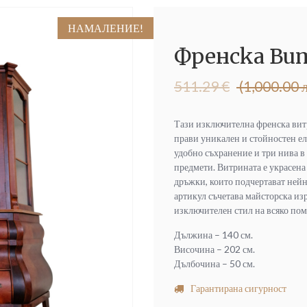
НАМАЛЕНИЕ!
Френска Ви
Original
Текущата
511.29
€
(1,000.00 л
price
цена
was:
е:
Тази изключителна френска витр
511.29 €
400.00 €
прави уникален и стойностен ел
(1,000.00
(782.33
удобно съхранение и три нива в
лв.).
лв.).
предмети. Витрината е украсена
дръжки, които подчертават нейн
артикул съчетава майсторска изр
изключителен стил на всяко по
Дължина – 140 см.
Височина – 202 см.
Дълбочина – 50 см.
Гарантирана сигурност