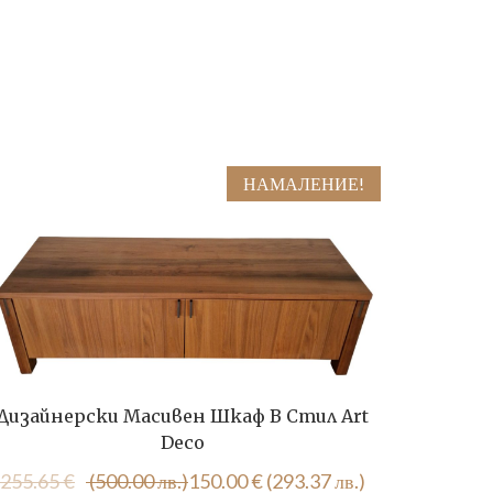
НАМАЛЕНИЕ!
Дизайнерски Масивен Шкаф В Стил Art
Ъглов
Deco
Original
Текущата
255.65
€
(500.00 лв.)
150.00
€
(293.37 лв.)