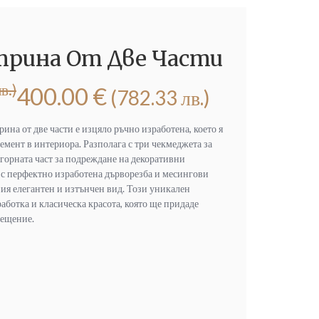
трина От Две Части
в.)
400.00
€
(782.33 лв.)
ина от две части е изцяло ръчно изработена, което я
емент в интериора. Разполага с три чекмеджета за
 горната част за подреждане на декоративни
 с перфектно изработена дърворезба и месингови
ия елегантен и изтънчен вид. Този уникален
аботка и класическа красота, която ще придаде
мещение.