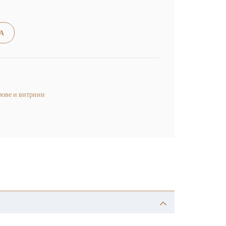
Alternative:
А
ове и витрини