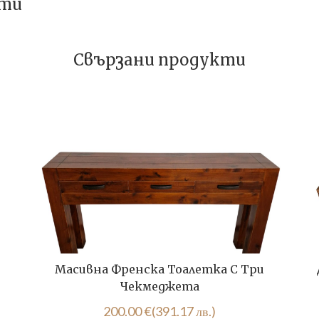
сти
Свързани продукти
Масивна Френска Тоалетка С Три
Чекмеджета
200.00
€
(391.17 лв.)