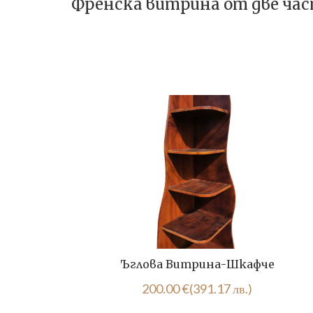
Френска витрина от две ча
Ъглова Витрина-Шкафче
200.00
€
(391.17 лв.)