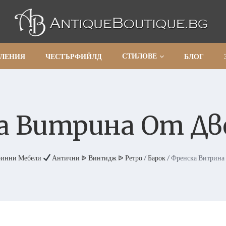
СТИЛОВЕ
АЛЕНИЯ
ЧЕСТЪРФИЙЛД
БЛОГ
а Витрина От Дв
ринни Мебели
Антични ᐉ Винтидж ᐉ Ретро
/
Барок
/ Френска Витрина