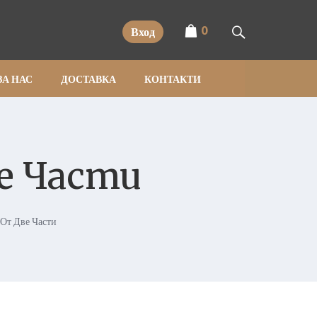
0
Вход
ЗА НАС
ДОСТАВКА
КОНТАКТИ
е Части
 От Две Части