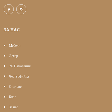
ЗА НАС
Мебели
Декор
-% Намаления
Честърфийлд
Стилове
Блог
За нас