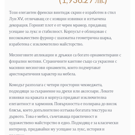
1,227.10 €
990.00 €
(2,400.00
(1,936.27
Този елегантен френски винтидж скрин е изработен в стил
лв.).
лв.).
Луи XV, отличаващ се с изящни извивки и изтънчена
декорация. Горният плот е от черен мрамор, придаващ
усещане за лукс и стабилност. Корпусът е облицован с
висококачествен фурнир с шахматна геометрична шарка,
изработена с изключително майсторство.
Месинговите апликации и дръжки са богато орнаментирани с
флорални мотиви. Страничните кантове също са украсени с
масивни месингови орнаменти, които подчертават
аристократичния характер на мебела.
Комодът разполага с четири просторни чекмеджета,
подходящи за съхранение на дрехи или аксесоари. Леките
извивки на краката и корпуса придават изключителна
елегантност и хармония. Повърхността е полирана до висок
блясък, което допълнително изтъква богатата текстура на
дървото. Това е мебел, съчетаваща практичност и
художествено майсторство в едно. Подходящ е за класически
интериор, придавайки му усещане за лукс, история и