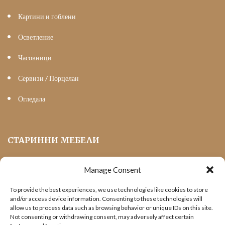
Картини и гоблени
Осветление
Часовници
Сервизи / Порцелан
Огледала
СТАРИННИ МЕБЕЛИ
Manage Consent
Мека Мебел
To provide the best experiences, we use technologies like cookies to store
Трапезни маси и столове
and/or access device information. Consenting to these technologies will
allow us to process data such as browsing behavior or unique IDs on this site.
Шкафове и витрини
Not consenting or withdrawing consent, may adversely affect certain