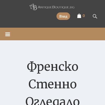
Прескочи
0
Вход
Френско
Стенно
Огледало