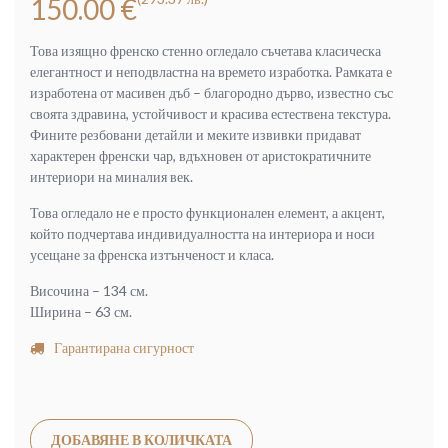
150.00
€
Това изящно френско стенно огледало съчетава класическа
елегантност и неподвластна на времето изработка. Рамката е
изработена от масивен дъб – благородно дърво, известно със
своята здравина, устойчивост и красива естествена текстура.
Фините резбовани детайли и меките извивки придават
характерен френски чар, вдъхновен от аристократичните
интериори на миналия век.
Това огледало не е просто функционален елемент, а акцент,
който подчертава индивидуалността на интериора и носи
усещане за френска изтънченост и класа.
Височина – 134 см.
Ширина – 63 см.
Гарантирана сигурност
Alternative:
ДОБАВЯНЕ В КОЛИЧКАТА