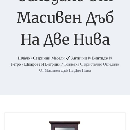
Масивен Дъб
На Две Нива
Начало
/
Старинни Мебели
Антични ᐉ Винтидж ᐉ
Ретро
/
Шкафове И Витрини
/ Тоалетка С Кристално Огледало
От Масивен Дъб На Две Нива