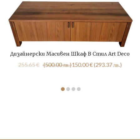
Дизайнерски Масивен Шкаф В Стил Art Deco
Original
Текущата
255.65
€
(500.00 лв.)
150.00
€
(293.37 лв.)
price
цена
was:
е:
255.65 €
150.00 €
(500.00
(293.37
лв.).
лв.).