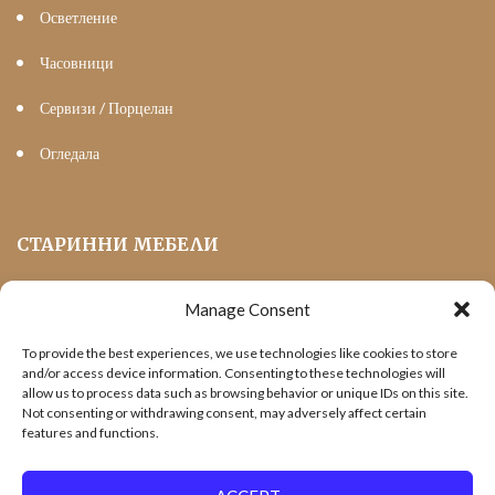
Осветление
Часовници
Сервизи / Порцелан
Огледала
СТАРИННИ МЕБЕЛИ
Manage Consent
Мека Мебел
To provide the best experiences, we use technologies like cookies to store
Трапезни маси и столове
and/or access device information. Consenting to these technologies will
allow us to process data such as browsing behavior or unique IDs on this site.
Шкафове и витрини
Not consenting or withdrawing consent, may adversely affect certain
features and functions.
Холни маси
Офис Мебели