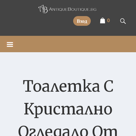
Прескочи
0
Вход
Тоалетка С
Кристално
Огледало От