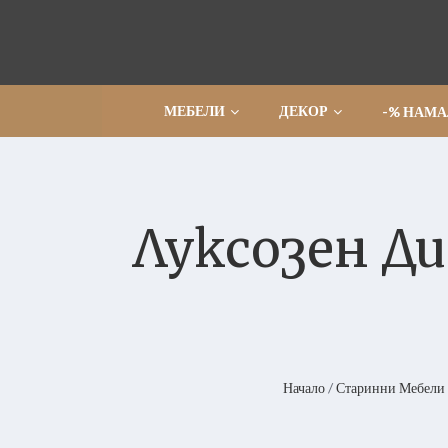
Прескочи
МЕБЕЛИ
ДЕКОР
-% НАМ
Луксозен Див
Начало
/
Старинни Мебели