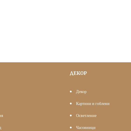
ДЕКОР
Декор
Картини и гоблени
ия
Осветление
д
Часовници