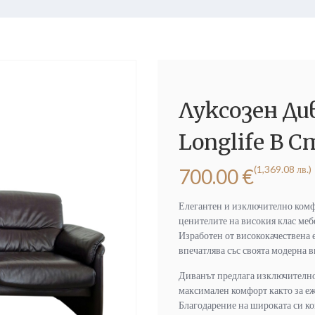
Луксозен Див
Longlife В С
(1,369.08 лв.)
700.00
€
Елегантен и изключително комфор
ценителите на високия клас меб
Изработен от висококачествена 
впечатлява със своята модерна 
Диванът предлага изключително
максимален комфорт както за еж
Благодарение на широката си ко