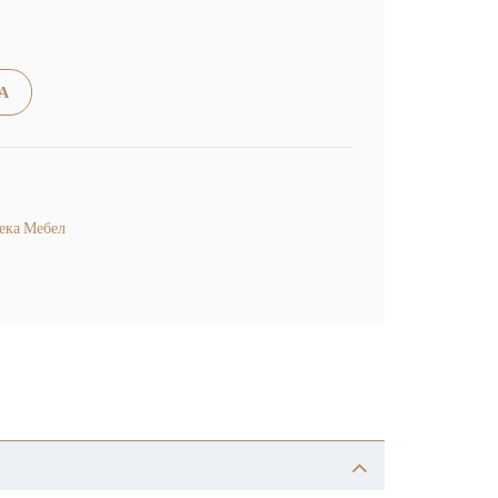
Alternative:
А
ека Мебел