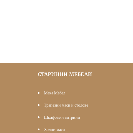
1,400.00
price
цена
лв.)
was:
е:
150.00 €
130.00 €
(293.37
(254.26
лв.).
лв.).
СТАРИННИ МЕБЕЛИ
Мека Мебел
Трапезни маси и столове
Шкафове и витрини
Холни маси