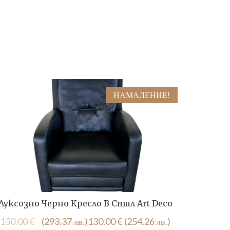
НАМАЛЕНИЕ!
Луксозно Черно Кресло В Стил Art Deco
Холна Г
Original
Текущата
150.00
€
(293.37 лв.)
130.00
€
(254.26 лв.)