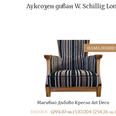
Луксозен диван W. Schillig Lon
НАМАЛЕНИЕ!
Масивно Дъбово Кресло Art Deco
Original
Текущата
150.00
€
(293.37 лв.)
130.00
€
(254.26 лв.)