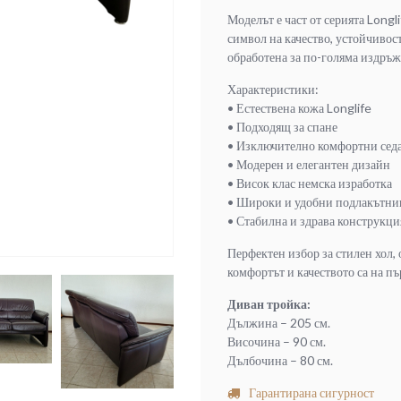
Моделът е част от серията Longl
символ на качество, устойчивост
обработена за по-голяма издръж
Характеристики:
• Естествена кожа Longlife
• Подходящ за спане
• Изключително комфортни сед
• Модерен и елегантен дизайн
• Висок клас немска изработка
• Широки и удобни подлакътн
• Стабилна и здрава конструкци
Перфектен избор за стилен хол,
комфортът и качеството са на пъ
Диван тройка:
Дължина – 205 см.
Височина – 90 см.
Дълбочина – 80 см.
Гарантирана сигурност