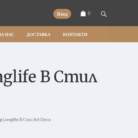
0
Вход
ЗА НАС
ДОСТАВКА
КОНТАКТИ
nglife В Стил
ig Longlife В Стил Art Deco