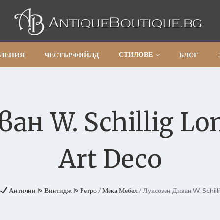
СТИЛОВЕ
АЛЕНИЯ
ЧЕСТЪРФИЙЛД
БЛОГ
ан W. Schillig Lo
Art Deco
Антични ᐉ Винтидж ᐉ Ретро
/
Мека Мебел
/ Луксозен Диван W. Schill