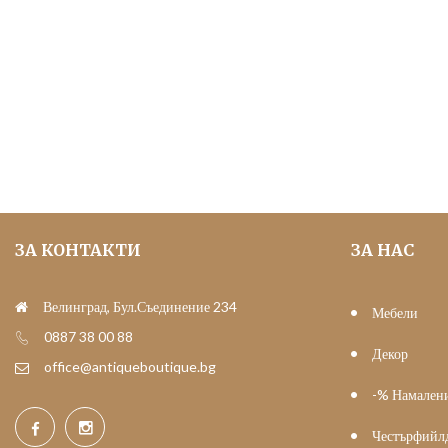
price
цена
was:
е:
150.00 €
130.00 €
(293.37
(254.26
лв.).
лв.).
ЗА КОНТАКТИ
ЗА НАС
Велинград, Бул.Съединение 234
Мебели
0887 38 00 88
Декор
office@antiqueboutique.bg
-% Намален
Честърфийл