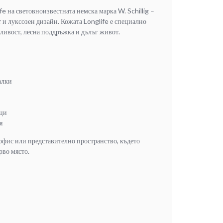
ife на световноизвестната немска марка W. Schillig –
 и луксозен дизайн. Кожата Longlife е специално
ливост, лесна поддръжка и дълъг живот.
алки
ици
я
 офис или представително пространство, където
рво място.