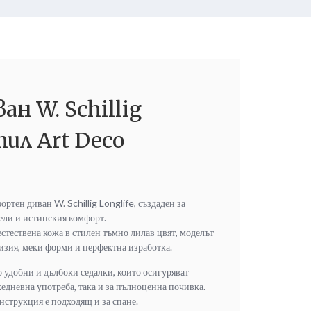
ан W. Schillig
тил Art Deco
тен диван W. Schillig Longlife, създаден за
ели и истинския комфорт.
естествена кожа в стилен тъмно лилав цвят, моделът
визия, меки форми и перфектна изработка.
 удобни и дълбоки седалки, които осигуряват
едневна употреба, така и за пълноценна почивка.
нструкция е подходящ и за спане.