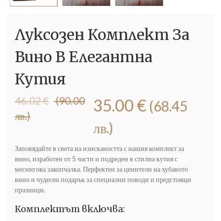
Луксозен Комплект За
Вино В Елегантна
Кутия
Original
Текущата
46.02
€
(90.00
35.00
€
(68.45
price
цена
лв.)
was:
е:
лв.)
46.02 €
35.00 €
(90.00
(68.45
Заповядайте в света на изискаността с нашия комплект за
лв.).
лв.).
вино, изработен от 5 части и подреден в стилна кутия с
месингова закопчалка. Перфектен за ценители на хубавото
вино и чудесен подарък за специални поводи и предстоящи
празници.
Комплектът включва: