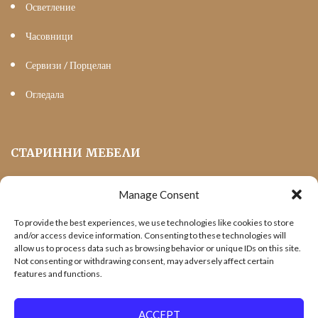
Осветление
Часовници
Сервизи / Порцелан
Огледала
СТАРИННИ МЕБЕЛИ
Manage Consent
Мека Мебел
To provide the best experiences, we use technologies like cookies to store
Трапезни маси и столове
and/or access device information. Consenting to these technologies will
allow us to process data such as browsing behavior or unique IDs on this site.
Шкафове и витрини
Not consenting or withdrawing consent, may adversely affect certain
features and functions.
Холни маси
Офис Мебели
ACCEPT