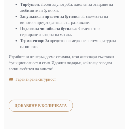
Тирбушон
: Лесен за употреба, идеален за отваряне на
любимите ви бутилки.
Запушалка и пръстен за бутилка
: За свежестта на
виното и предотвратяване на разливане.
Подложна чинийка за бутилка
: За елегантно
сервиране и защита на масата.
Термосензор
: За прецизно измерване на температурата
на виното.
Изработени от неръждаема стомана, тези аксесоари съчетават
функционалност и стил. Идеален подарък, който ще зарадва
всеки любител на виното!
Гарантирана сигурност
Alternative:
ДОБАВЯНЕ В КОЛИЧКАТА