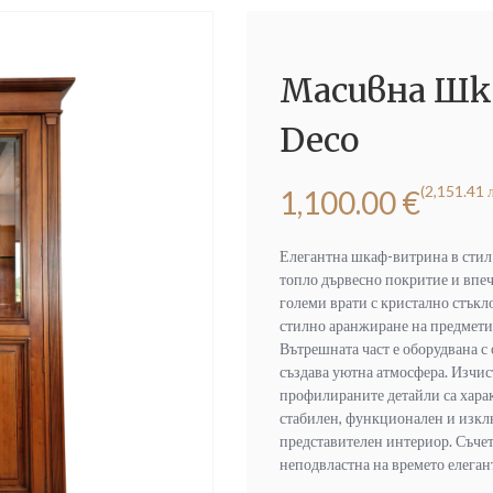
Масивна Шк
Deco
(2,151.41 л
1,100.00
€
Елегантна шкаф-витрина в стил 
топло дървесно покритие и впеч
големи врати с кристално стъкл
стилно аранжиране на предмети
Вътрешната част е оборудвана с
създава уютна атмосфера. Изчи
профилираните детайли са хара
стабилен, функционален и изклю
представителен интериор. Съчет
неподвластна на времето елеган