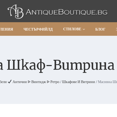
СТИЛОВЕ
АЛЕНИЯ
ЧЕСТЪРФИЙЛД
БЛОГ
 Шкаф-Витрина 
бели
Антични ᐉ Винтидж ᐉ Ретро
/
Шкафове И Витрини
/ Масивна Ш