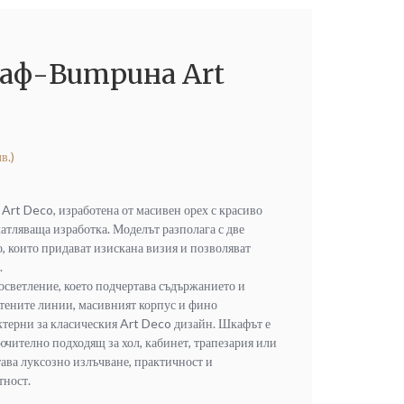
аф-Витрина Art
в.)
Art Deco, изработена от масивен орех с красиво
атляваща изработка. Моделът разполага с две
о, които придават изискана визия и позволяват
.
 осветление, което подчертава съдържанието и
стените линии, масивният корпус и фино
ктерни за класическия Art Deco дизайн. Шкафът е
чително подходящ за хол, кабинет, трапезария или
ава луксозно излъчване, практичност и
тност.