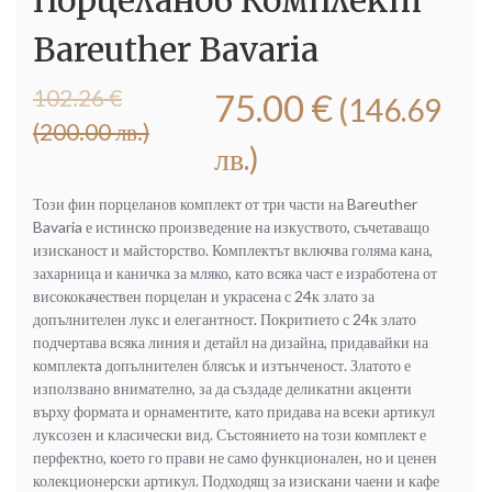
Bareuther Bavaria
Original
Текущата
102.26
€
75.00
€
(146.69
price
цена
(200.00 лв.)
was:
е:
лв.)
102.26 €
75.00 €
(200.00
(146.69
Този фин порцеланов комплект от три части на Bareuther
лв.).
лв.).
Bavaria е истинско произведение на изкуството, съчетаващо
изисканост и майсторство. Комплектът включва голяма кана,
захарница и каничка за мляко, като всяка част е изработена от
висококачествен порцелан и украсена с 24к злато за
допълнителен лукс и елегантност. Покритието с 24к злато
подчертава всяка линия и детайл на дизайна, придавайки на
комплектa допълнителен блясък и изтънченост. Златото е
използвано внимателно, за да създаде деликатни акценти
върху формата и орнаментите, като придава на всеки артикул
луксозен и класически вид. Състоянието на този комплект е
перфектно, което го прави не само функционален, но и ценен
колекционерски артикул. Подходящ за изискани чаени и кафе