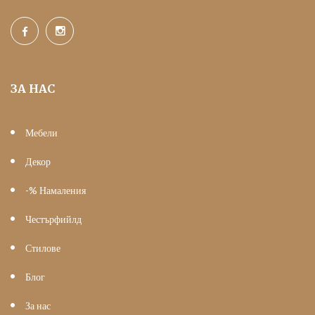
ЗА НАС
Мебели
Декор
-% Намаления
Честърфийлд
Стилове
Блог
За нас