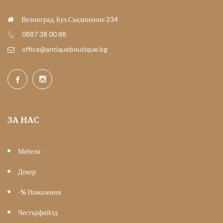
Велинград, Бул.Съединение 234
0887 38 00 88
office@antiqueboutique.bg
ЗА НАС
Мебели
Декор
-% Намаления
Честърфийлд