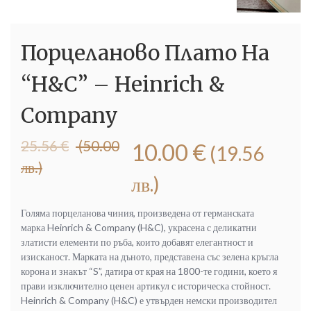
Порцеланово Плато На
“H&C” – Heinrich &
Company
Original
Текущата
25.56
€
(50.00
10.00
€
(19.56
price
цена
лв.)
was:
е:
лв.)
25.56 €
10.00 €
(50.00
(19.56
Голяма порцеланова чиния, произведена от германската
лв.).
лв.).
марка Heinrich & Company (H&C), украсена с деликатни
златисти елементи по ръба, които добавят елегантност и
изисканост. Марката на дъното, представена със зелена кръгла
корона и знакът “S”, датира от края на 1800-те години, което я
прави изключително ценен артикул с историческа стойност.
Heinrich & Company (H&C) е утвърден немски производител