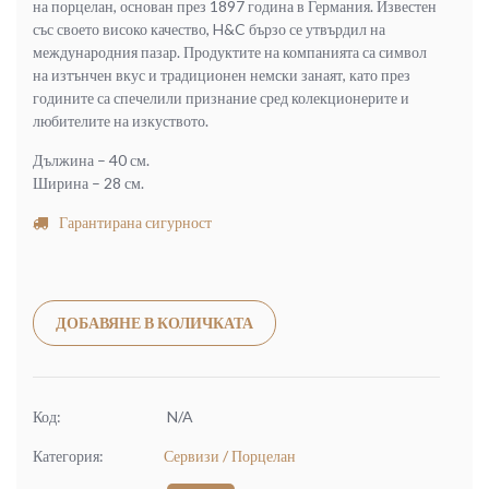
на порцелан, основан през 1897 година в Германия. Известен
със своето високо качество, H&C бързо се утвърдил на
международния пазар. Продуктите на компанията са символ
на изтънчен вкус и традиционен немски занаят, като през
годините са спечелили признание сред колекционерите и
любителите на изкуството.
Дължина – 40 см.
Ширина – 28 см.
Гарантирана сигурност
Alternative:
ДОБАВЯНЕ В КОЛИЧКАТА
Код:
N/A
Категория:
Сервизи / Порцелан