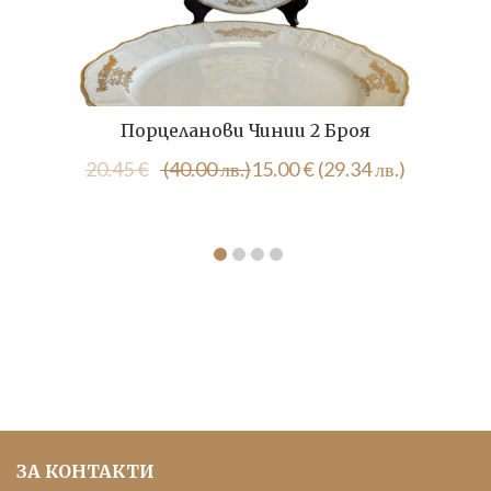
Порцеланови Чинии 2 Броя
Original
Текущата
20.45
€
(40.00 лв.)
15.00
€
(29.34 лв.)
price
цена
was:
е:
20.45 €
15.00 €
(40.00
(29.34
лв.).
лв.).
ЗА КОНТАКТИ