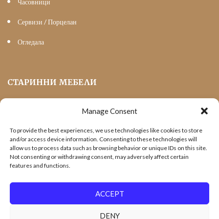
Часовници
Сервизи / Порцелан
Огледала
СТАРИННИ МЕБЕЛИ
Manage Consent
Мека Мебел
To provide the best experiences, we use technologies like cookies to store
Трапезни маси и столове
and/or access device information. Consenting to these technologies will
allow us to process data such as browsing behavior or unique IDs on this site.
Шкафове и витрини
Not consenting or withdrawing consent, may adversely affect certain
features and functions.
Холни маси
Офис Мебели
ACCEPT
DENY