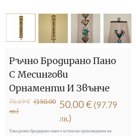
Ръчно Бродирано Пано
С Месингови
Орнаменти И Звънче
Original
Текущата
76.69
€
(150.00
50.00
€
(97.79
price
цена
лв.)
was:
е:
лв.)
76.69 €
50.00 €
(150.00
(97.79
Това ръчно бродирано пано е истинско произведение на
лв.).
лв.).