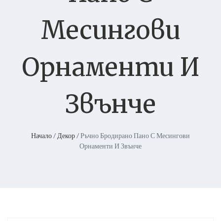
Месингови
Орнаменти И
Звънче
Начало
/
Декор
/ Ръчно Бродирано Пано С Месингови
Орнаменти И Звънче