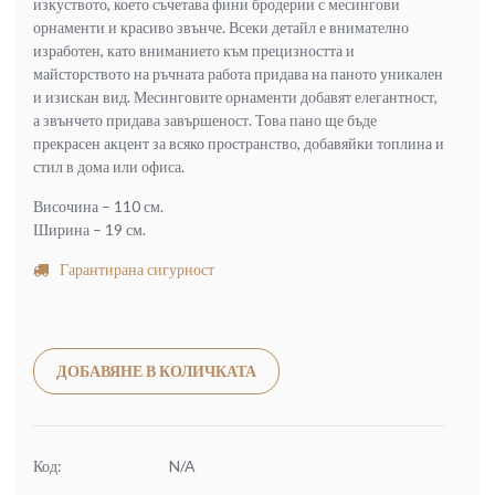
изкуството, което съчетава фини бродерии с месингови
орнаменти и красиво звънче. Всеки детайл е внимателно
изработен, като вниманието към прецизността и
майсторството на ръчната работа придава на паното уникален
и изискан вид. Месинговите орнаменти добавят елегантност,
а звънчето придава завършеност. Това пано ще бъде
прекрасен акцент за всяко пространство, добавяйки топлина и
стил в дома или офиса.
Височина – 110 см.
Ширина – 19 см.
Гарантирана сигурност
Alternative:
ДОБАВЯНЕ В КОЛИЧКАТА
Код:
N/A