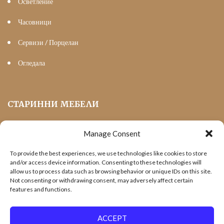
Осветление
Часовници
Сервизи / Порцелан
Огледала
СТАРИННИ МЕБЕЛИ
Manage Consent
Мека Мебел
To provide the best experiences, we use technologies like cookies to store
Трапезни маси и столове
and/or access device information. Consenting to these technologies will
allow us to process data such as browsing behavior or unique IDs on this site.
Шкафове и витрини
Not consenting or withdrawing consent, may adversely affect certain
features and functions.
Холни маси
Офис Мебели
ACCEPT