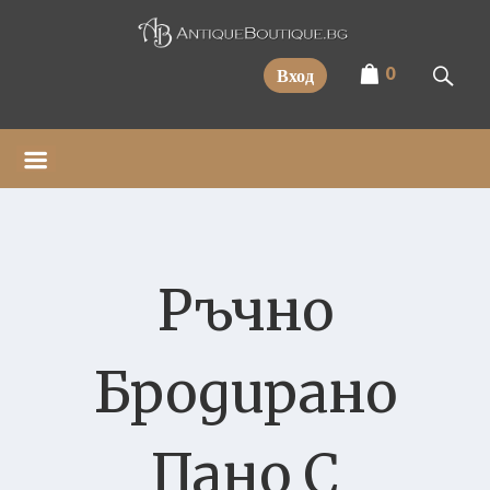
Прескочи
0
Вход
Ръчно
Бродирано
Пано С