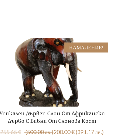
НАМАЛЕНИЕ!
Уникален Дървен Слон От Африканско
2 Бр
Дърво С Бивни От Слонова Кост
117.60
Original
Текущата
255.65
€
(500.00 лв.)
200.00
€
(391.17 лв.)
price
цена