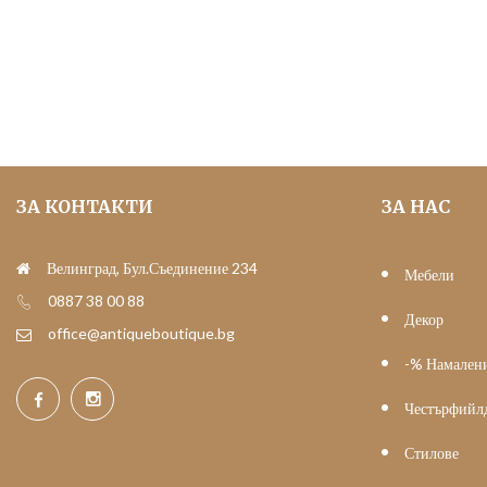
was:
е:
71.58 €
50.00 €
(140.00
(97.79
лв.).
лв.).
ЗА КОНТАКТИ
ЗА НАС
Велинград, Бул.Съединение 234
Мебели
0887 38 00 88
Декор
office@antiqueboutique.bg
-% Намален
Честърфийл
Стилове