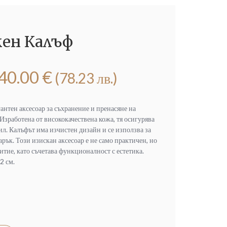
жен Калъф
40.00
€
(78.23 лв.)
антен аксесоар за съхранение и пренасяне на
Изработена от висококачествена кожа, тя осигурява
ил. Калъфът има изчистен дизайн и се използва за
рък. Този изискан аксесоар е не само практичен, но
битие, като съчетава функционалност с естетика.
2 см.