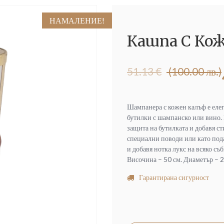
НАМАЛЕНИЕ!
Кашпа С Ко
Original
Текущата
51.13
€
(100.00 лв.)
price
цена
was:
е:
51.13 €
40.00 €
Шампанера с кожен калъф е елег
(100.00
(78.23
бутилки с шампанско или вино. 
лв.).
лв.).
защита на бутилката и добавя ст
специални поводи или като пода
и добавя нотка лукс на всяко съ
Височина – 50 см. Диаметър – 2
Гарантирана сигурност