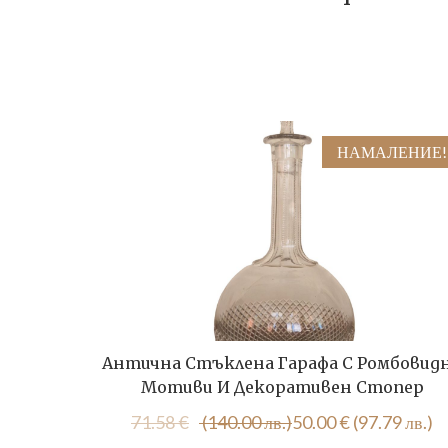
НАМАЛЕНИЕ!
Антична Стъклена Гарафа С Ромбовид
Мотиви И Декоративен Стопер
Original
Текущата
71.58
€
(140.00 лв.)
50.00
€
(97.79 лв.)
price
цена