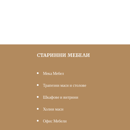
was:
е:
255.65 €
200.00 €
(500.00
(391.17
лв.).
лв.).
СТАРИННИ МЕБЕЛИ
Мека Мебел
Трапезни маси и столове
Шкафове и витрини
Холни маси
Офис Мебели