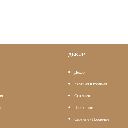
was:
е:
306.78 €
200.00 €
(600.00
(391.17
лв.).
лв.).
ДЕКОР
Декор
Картини и гоблени
ия
Осветление
д
Часовници
Сервизи / Порцелан