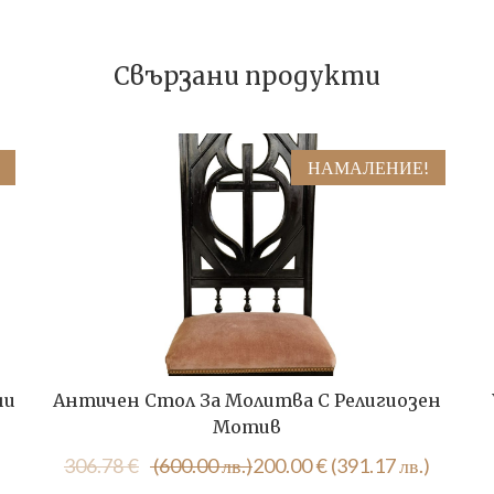
Свързани продукти
НАМАЛЕНИЕ!
ни
Античен Стол За Молитва С Религиозен
Мотив
Original
Текущата
306.78
€
(600.00 лв.)
200.00
€
(391.17 лв.)
price
цена