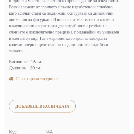
индийски майстори, е истинско произведение на изкуството.
Всеки елемент от слончето е ръчно изработено и сглобено,
като всички стави са подвижни, осигурявайки динамични
движения на фигурката. Използваните естествени косми и
памучни конци гарантират дълготрайност, а резбата на
слончето е изключително прецизна, придавайки му уникален
и елегантен вид. Тази марионетка е идеална находка за
колекционери и ценители на традиционните индийски
занаяти.
Височина – 16 см.
Дължина – 20 см.
Гарантирана сигурност
Alternative:
ДОБАВЯНЕ В КОЛИЧКАТА
Код:
N/A