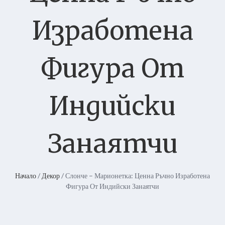
Изработена
Фигура От
Индийски
Занаятчи
Начало
/
Декор
/ Слонче – Марионетка: Ценна Ръчно Изработена
Фигура От Индийски Занаятчи