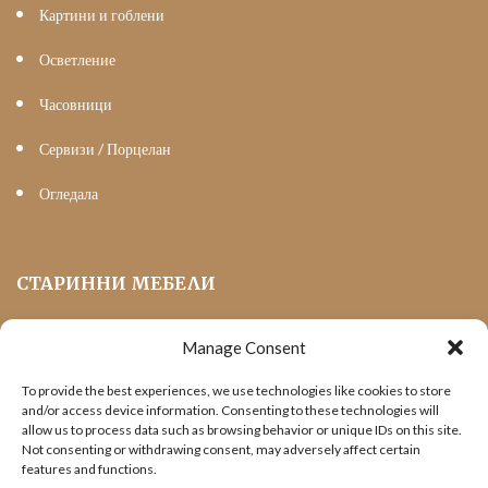
Картини и гоблени
Осветление
Часовници
Сервизи / Порцелан
Огледала
СТАРИННИ МЕБЕЛИ
Manage Consent
Мека Мебел
To provide the best experiences, we use technologies like cookies to store
Трапезни маси и столове
and/or access device information. Consenting to these technologies will
allow us to process data such as browsing behavior or unique IDs on this site.
Шкафове и витрини
Not consenting or withdrawing consent, may adversely affect certain
features and functions.
Холни маси