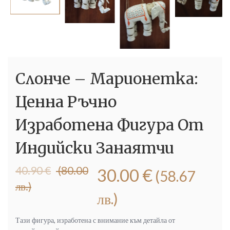
Слонче – Марионетка:
Ценна Ръчно
Изработена Фигура От
Индийски Занаятчи
Original
Текущата
40.90
€
(80.00
30.00
€
(58.67
price
цена
лв.)
was:
е:
лв.)
40.90 €
30.00 €
(80.00
(58.67
Тази фигура, изработена с внимание към детайла от
лв.).
лв.).